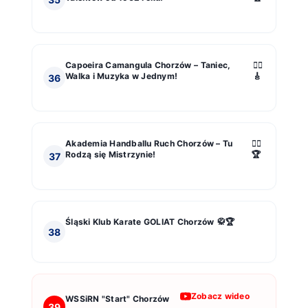
Capoeira Camangula Chorzów – Taniec,
🤸‍♂️
Walka i Muzyka w Jednym!
🎸
36
Akademia Handballu Ruch Chorzów – Tu
🤾‍♀️
Rodzą się Mistrzynie!
🏆
37
Śląski Klub Karate GOLIAT Chorzów
🥋🏆
38
Zobacz wideo
WSSiRN "Start" Chorzów
39