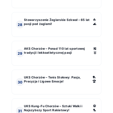
Stowarzyszenie Żeglarskie Szkwał – 65 lat
⛵
pasji pod żaglami!
🌊
28
AKS Chorzów – Ponad 110 lat sportowej
🎽
tradycji i lekkoatletycznej pasji
🥇
29
UKS Chorzów – Tenis Stołowy: Pasja,
🏓
Precyzja i Ligowe Emocje!
🏆
30
UKS Kung-Fu Chorzów – Sztuki Walki i
🥋
Najszybszy Sport Rakietowy!
🏸
31