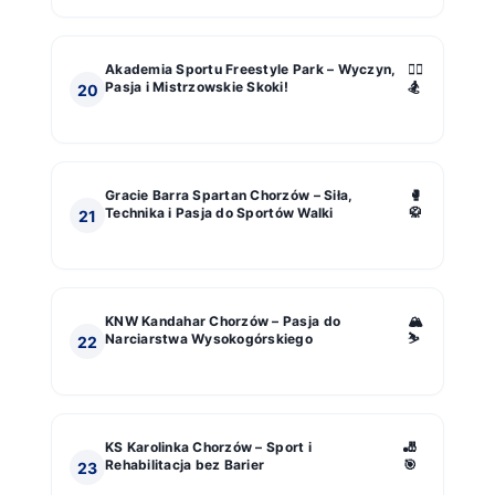
Akademia Sportu Freestyle Park – Wyczyn,
🤸‍♂️
Pasja i Mistrzowskie Skoki!
🏂
20
Gracie Barra Spartan Chorzów – Siła,
🥊
Technika i Pasja do Sportów Walki
🥋
21
KNW Kandahar Chorzów – Pasja do
🏔️
Narciarstwa Wysokogórskiego
⛷️
22
KS Karolinka Chorzów – Sport i
🎳
Rehabilitacja bez Barier
🎯
23