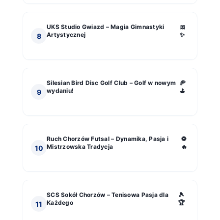
UKS Studio Gwiazd – Magia Gimnastyki
🎀
Artystycznej
✨
8
Silesian Bird Disc Golf Club – Golf w nowym
🥏
wydaniu!
⛳
9
Ruch Chorzów Futsal – Dynamika, Pasja i
⚽
Mistrzowska Tradycja
🔥
10
SCS Sokół Chorzów – Tenisowa Pasja dla
🎾
Każdego
🏆
11