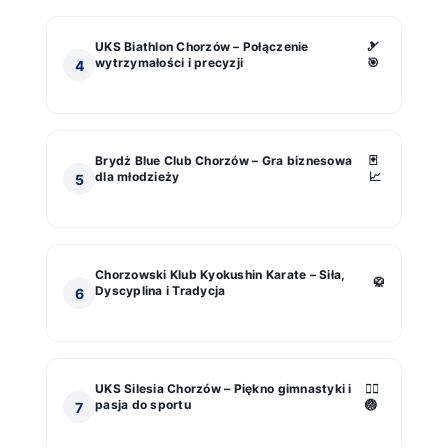
UKS Biathlon Chorzów – Połączenie
🎿
wytrzymałości i precyzji
🎯
4
Brydż Blue Club Chorzów – Gra biznesowa
🃏
dla młodzieży
📈
5
Chorzowski Klub Kyokushin Karate – Siła,
🥋
Dyscyplina i Tradycja
6
UKS Silesia Chorzów – Piękno gimnastyki i
🤸‍♀️
pasja do sportu
🏐
7