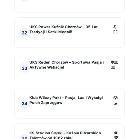
UKS Power Kuźnik Chorzów – 35 Lat
💪
Tradycji i Setki Medali!
🏋️‍♂️
32
UKS Reden Chorzów – Sportowa Pasja i
⚽️🏊‍♂️
Aktywne Wakacje!
🚴‍♂️
33
Klub Wilczy Pakt – Pasja, Las i Wyścigi
🐺
Psich Zaprzęgów!
🛷
34
KS Stadion Śląski – Kuźnia Piłkarskich
⚽️
Talentów od 1962 roku!
🏆
35