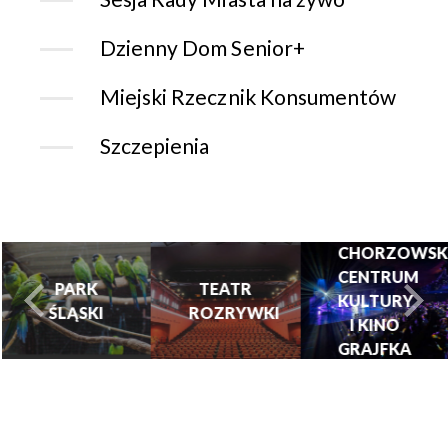
Dzienny Dom Senior+
Miejski Rzecznik Konsumentów
Szczepienia
CHORZOWSK
CENTRUM
PARK
TEATR
KULTURY
ŚLĄSKI
ROZRYWKI
turysta.Previous
t
I KINO
GRAJFKA