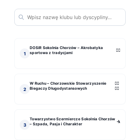
DOSiR Sokolnia Chorzów – Akrobatyka
🤸‍♀️
sportowa z tradycjami
1
W Ruchu – Chorzowskie Stowarzyszenie
🏃‍♂️
Biegaczy Długodystansowych
🏃‍♀️
2
Towarzystwo Szermiercze Sokolnia Chorzów
🤺
– Szpada, Pasja i Charakter
3