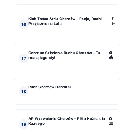
Klub Tańca Atria Chorzów – Pasja, Ruch i
💃
Przyjaźnie na Lata
✨
16
Centrum Szkolenia Ruchu Chorzów – Tu
⚽
rosną legendy!
🏟️
17
Ruch Chorzów Handball
18
AP Wyzwolenie Chorzów – Piłka Nożna dla
⚽
Każdego!
🏃‍♂️
19