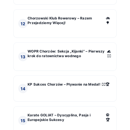
Chorzowski Klub Rowerowy – Razem
🚲
Przejedziemy Więcej!
🌳
12
WOPR Chorzów: Sekcja „Kijanki” – Pierwszy
🌊
krok do ratownictwa wodnego
🏊‍♂️
13
KP Sukces Chorzów – Pływanie na Medal!
🏊‍♂️🏆
14
Karate GOLIAT – Dyscyplina, Pasja i
🥋
Europejskie Sukcesy
🏆
15