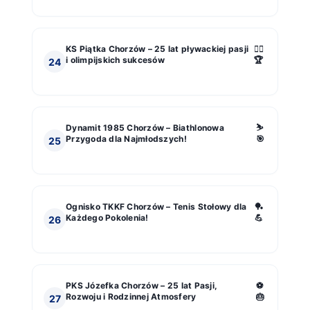
KS Piątka Chorzów – 25 lat pływackiej pasji
🏊‍♂️
i olimpijskich sukcesów
🏆
24
Dynamit 1985 Chorzów – Biathlonowa
⛷️
Przygoda dla Najmłodszych!
🎯
25
Ognisko TKKF Chorzów – Tenis Stołowy dla
🏓
Każdego Pokolenia!
💪
26
PKS Józefka Chorzów – 25 lat Pasji,
⚽️
Rozwoju i Rodzinnej Atmosfery
🎂
27