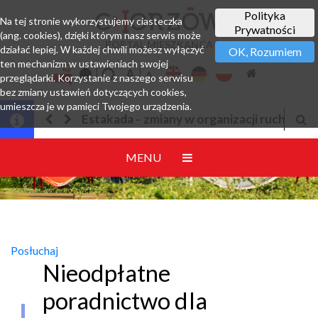
Polityka
Na tej stronie wykorzystujemy ciasteczka
Prywatności
(ang. cookies), dzięki którym nasz serwis może
PORTAL MIESZKAŃCA
działać lepiej. W każdej chwili możesz wyłączyć
OK, Rozumiem
ten mechanizm w ustawieniach swojej
przeglądarki. Korzystanie z naszego serwisu
bez zmiany ustawień dotyczących cookies,
umieszcza je w pamięci Twojego urządzenia.
ny w organizacji ruchu
Jesteśmy w EZD
MENU
Posłuchaj
Nieodpłatne
poradnictwo dla