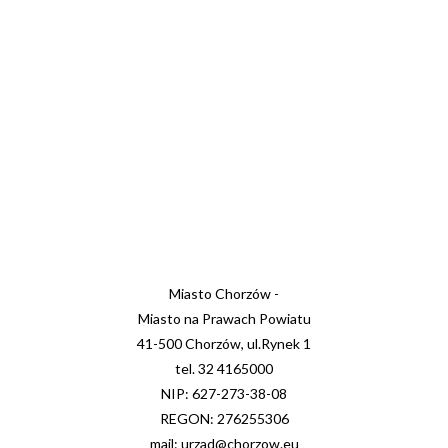
Miasto Chorzów -
Miasto na Prawach Powiatu
41-500 Chorzów, ul.Rynek 1
tel. 32 4165000
NIP: 627-273-38-08
REGON: 276255306
mail: urzad@chorzow.eu