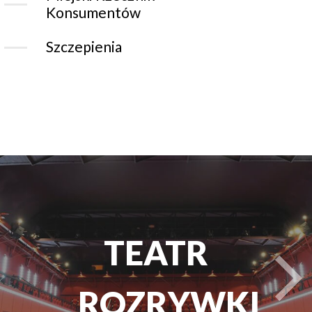
Konsumentów
Szczepienia
CHORZOWSKI
CENTRUM
KULTURY
t