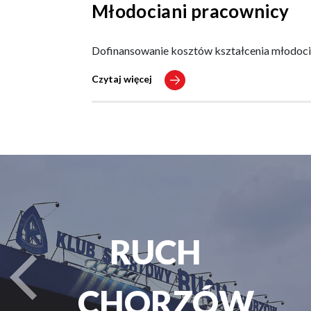
Młodociani pracownicy
Dofinansowanie kosztów kształcenia młodoc
Czytaj więcej
PARK
turysta.Previous
ŚLĄSKI