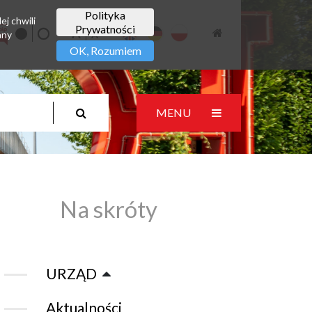
Polityka
ej chwili
Prywatności
any
OK, Rozumiem
MENU
Na skróty
URZĄD
Aktualności