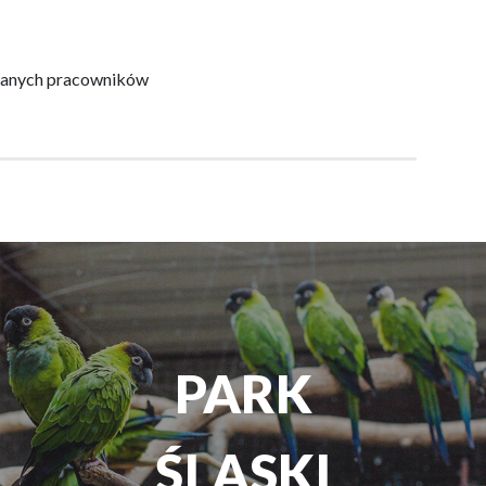
ianych pracowników
TEATR
ROZRYWKI