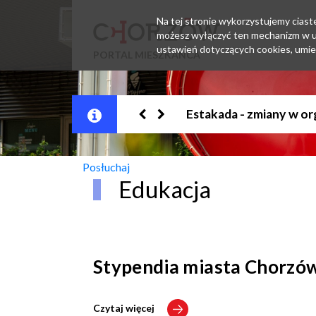
Na tej stronie wykorzystujemy ciastec
możesz wyłączyć ten mechanizm w us
ustawień dotyczących cookies, umie
PORTAL MIESZKAŃCA
Jesteśmy w EZD
Posłuchaj
Edukacja
Stypendia miasta Chorzó
Czytaj więcej