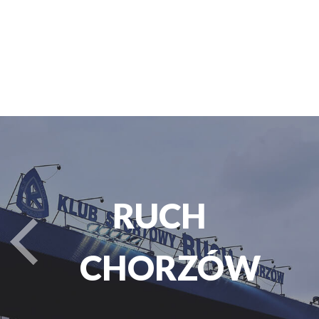
PARK
turysta.Previous
ŚLĄSKI