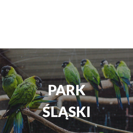
TEATR
ROZRYWKI