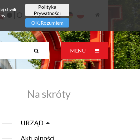
Polityka
ej chwili
Prywatności
any
OK, Rozumiem
MENU
Na skróty
URZĄD
Aktualności