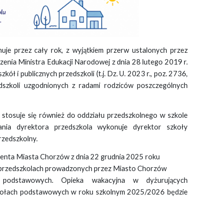
nuje przez cały rok, z wyjątkiem przerw ustalonych przez
nia Ministra Edukacji Narodowej z dnia 28 lutego 2019 r.
ół i publicznych przedszkoli (t.j. Dz. U. 2023 r., poz. 2736,
dszkoli uzgodnionych z radami rodziców poszczególnych
 stosuje się również do oddziału przedszkolnego w szkole
nia dyrektora przedszkola wykonuje dyrektor szkoły
rzedszkolny.
enta Miasta Chorzów z dnia 22 grudnia 2025 roku
w przedszkolach prowadzonych przez Miasto Chorzów
 podstawowych. Opieka wakacyjna w dyżurujących
zkołach podstawowych w roku szkolnym 2025/2026 będzie