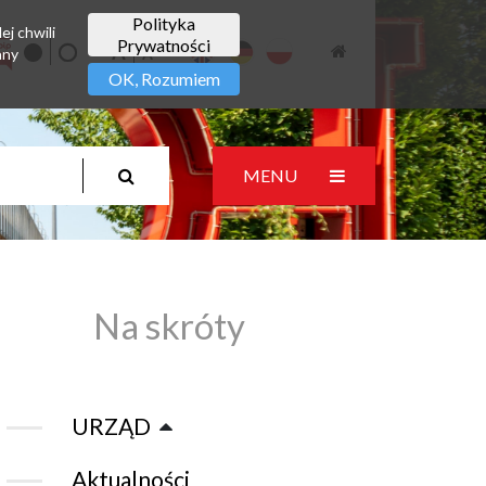
Polityka
ej chwili
Prywatności
any
OK, Rozumiem
MENU
Na skróty
URZĄD
Aktualności