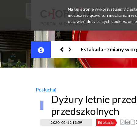
Na tej stronie wykorzystujemy ciastec
możesz wyłączyć ten mechanizm w us
ustawień dotyczących cookies, umie
PORTAL MIESZKAŃCA
Jesteśmy w EZD
Posłuchaj
Dyżury letnie przed
przedszkolnych
2020-02-12 13:59
Edukacja