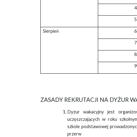
4
5
Sierpień
6
7
8
9
ZASADY REKRUTACJI NA DYŻUR 
Dyżur wakacyjny jest organizo
uczęszczających w roku szkolny
szkole podstawowej prowadzonych
przerw