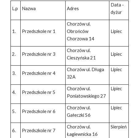
Data -
L.p
Nazwa
Adres
dyżur
Chorzów ul.
1.
Przedszkole nr 1
Obrońców
Lipiec
Chorzowa 14
Chorzów ul.
2.
Przedszkole nr 3
Lipiec
Cieszyńska 21
Chorzów ul. Długa
Lipiec
3.
Przedszkole nr 4
32A
Chorzów ul.
Lipiec
4.
Przedszkole nr 5
Poniatowskiego 27
Chorzów ul.
Lipiec
5.
Przedszkole nr 6
Gałeczki 56
Chorzów ul.
Sierpień
6.
Przedszkole nr 7
Łagiewnicka 16