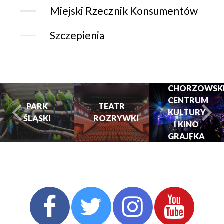
Miejski Rzecznik Konsumentów
Szczepienia
CHORZOWSK
CENTRUM
PARK
TEATR
KULTURY
ŚLĄSKI
ROZRYWKI
turysta.Previous
t
I KINO
GRAJFKA