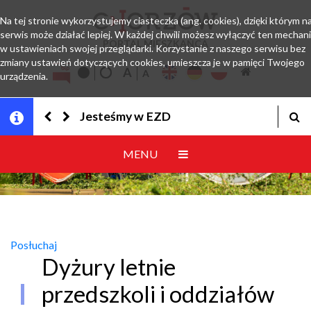
Na tej stronie wykorzystujemy ciasteczka (ang. cookies), dzięki którym n
serwis może działać lepiej. W każdej chwili możesz wyłączyć ten mechan
PORTAL MIESZKAŃCA
w ustawieniach swojej przeglądarki. Korzystanie z naszego serwisu bez
zmiany ustawień dotyczących cookies, umieszcza je w pamięci Twojego
urządzenia.
Jesteśmy w EZD
MENU
Posłuchaj
Dyżury letnie
przedszkoli i oddziałów