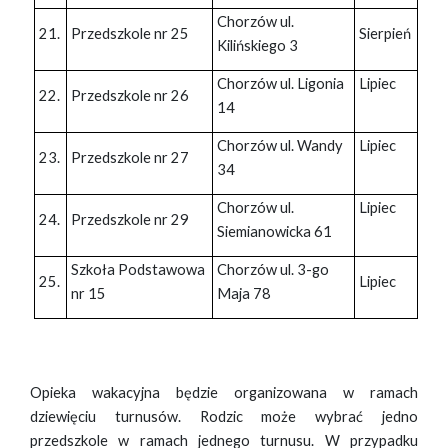
Chorzów ul.
21.
Przedszkole nr 25
Sierpień
Kilińskiego 3
Chorzów ul. Ligonia
Lipiec
22.
Przedszkole nr 26
14
Chorzów ul. Wandy
Lipiec
23.
Przedszkole nr 27
34
Chorzów ul.
Lipiec
24.
Przedszkole nr 29
Siemianowicka 61
Szkoła Podstawowa
Chorzów ul. 3-go
25.
Lipiec
nr 15
Maja 78
Opieka wakacyjna będzie organizowana w ramach
dziewięciu turnusów. Rodzic może wybrać jedno
przedszkole w ramach jednego turnusu. W przypadku