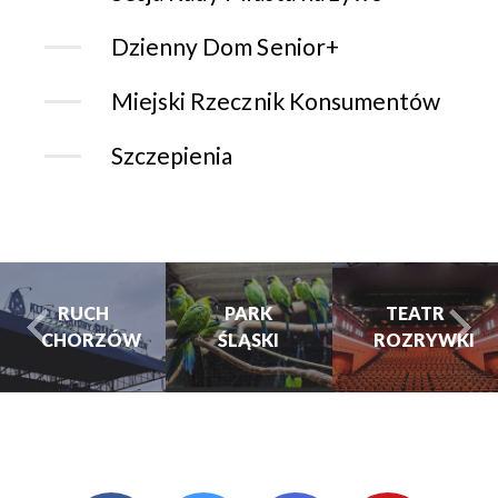
Dzienny Dom Senior+
Miejski Rzecznik Konsumentów
Szczepienia
CH
PARK
PARK
TEATR
RZÓW
ŚLĄSKI
ŚLĄSKI
ROZRYWKI
turysta.Previous
t
TEATR
ROZRYWKI