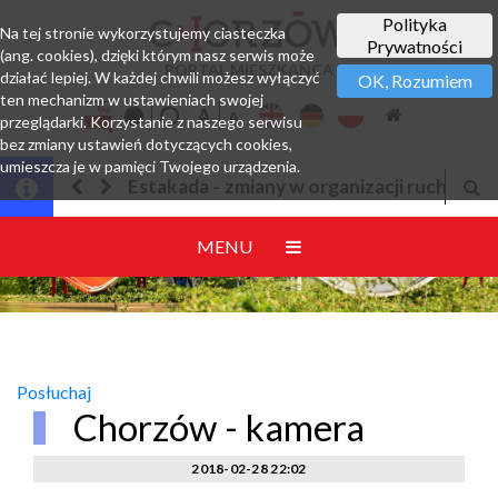
Polityka
Na tej stronie wykorzystujemy ciasteczka
Prywatności
(ang. cookies), dzięki którym nasz serwis może
PORTAL MIESZKAŃCA
działać lepiej. W każdej chwili możesz wyłączyć
OK, Rozumiem
ten mechanizm w ustawieniach swojej
przeglądarki. Korzystanie z naszego serwisu
bez zmiany ustawień dotyczących cookies,
umieszcza je w pamięci Twojego urządzenia.
kada - zmiany w organizacji ruchu
Jesteśmy w EZD
MENU
Posłuchaj
Chorzów - kamera
2018-02-28 22:02