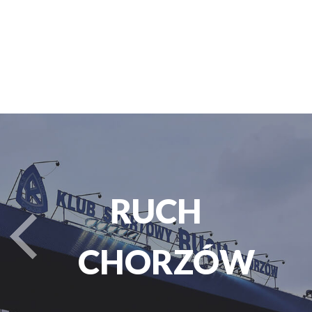
PARK
turysta.Previous
ŚLĄSKI