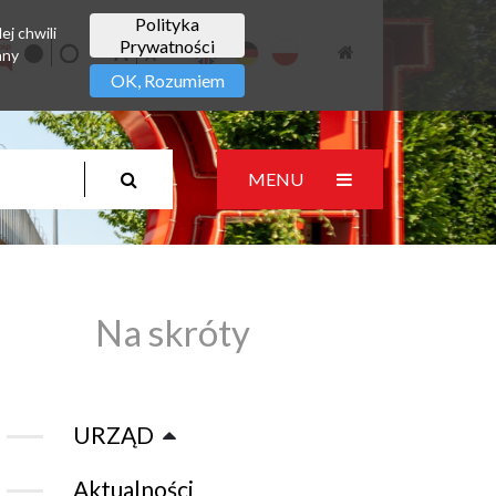
Polityka
ej chwili
Prywatności
any
OK, Rozumiem
MENU
Na skróty
URZĄD
Aktualności