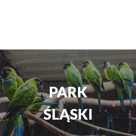
TEATR
ROZRYWKI