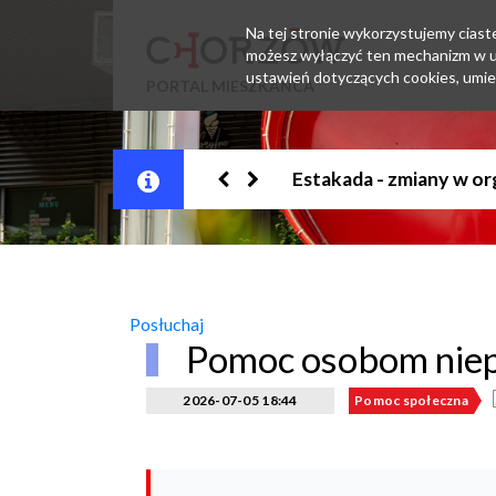
Na tej stronie wykorzystujemy ciastec
możesz wyłączyć ten mechanizm w us
ustawień dotyczących cookies, umie
PORTAL MIESZKAŃCA
Jesteśmy w EZD
Posłuchaj
Pomoc osobom nie
2026-07-05 18:44
Pomoc społeczna