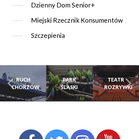
Dzienny Dom Senior+
Miejski Rzecznik Konsumentów
Szczepienia
RUCH
PARK
TEATR
CHORZÓW
ŚLĄSKI
ROZRYWKI
turysta.Previous
t