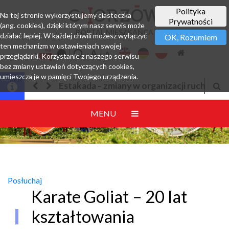
Polityka
Na tej stronie wykorzystujemy ciasteczka
Prywatności
(ang. cookies), dzięki którym nasz serwis może
PORTAL MIESZKAŃCA
działać lepiej. W każdej chwili możesz wyłączyć
OK, Rozumiem
ten mechanizm w ustawieniach swojej
przeglądarki. Korzystanie z naszego serwisu
bez zmiany ustawień dotyczących cookies,
umieszcza je w pamięci Twojego urządzenia.
 w organizacji ruchu
Jesteśmy w EZD
MENU
Posłuchaj
Karate Goliat – 20 lat
kształtowania