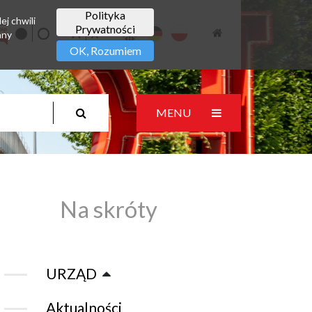
Polityka
ej chwili
Prywatności
any
OK, Rozumiem
MENU
Na skróty
URZĄD
Aktualności