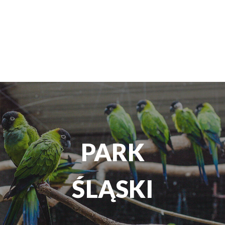
TEATR
ROZRYWKI