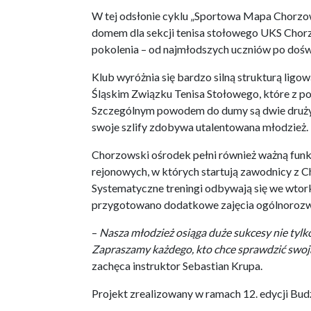
W tej odsłonie cyklu „Sportowa Mapa Chorzow
domem dla sekcji tenisa stołowego UKS Chorz
pokolenia – od najmłodszych uczniów po doś
Klub wyróżnia się bardzo silną strukturą lig
Śląskim Związku Tenisa Stołowego, które z p
Szczególnym powodem do dumy są dwie drużyny 
swoje szlify zdobywa utalentowana młodzież.
Chorzowski ośrodek pełni również ważną fun
rejonowych, w których startują zawodnicy z C
Systematyczne treningi odbywają się we wtorki
przygotowano dodatkowe zajęcia ogólnoroz
–
Nasza młodzież osiąga duże sukcesy nie tylk
Zapraszamy każdego, kto chce sprawdzić swoją 
zachęca instruktor Sebastian Krupa.
Projekt zrealizowany w ramach 12. edycji B