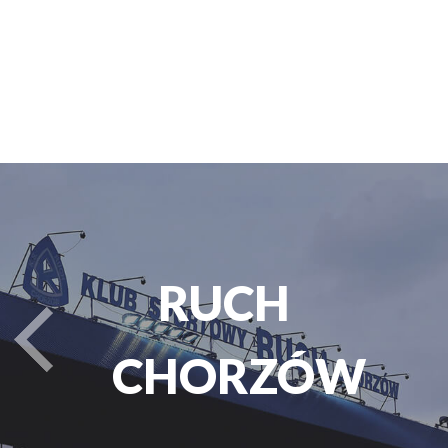
PARK
turysta.Previous
ŚLĄSKI