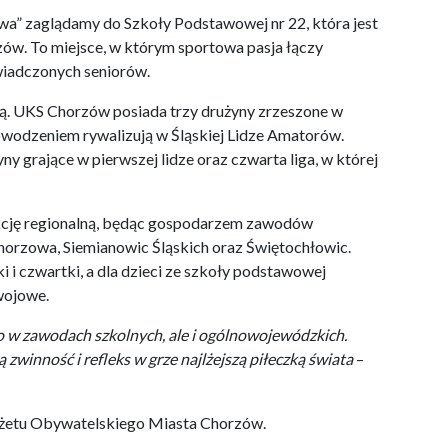
a” zaglądamy do Szkoły Podstawowej nr 22, która jest
ów. To miejsce, w którym sportowa pasja łączy
wiadczonych seniorów.
ową. UKS Chorzów posiada trzy drużyny zrzeszone w
owodzeniem rywalizują w Śląskiej Lidze Amatorów.
grające w pierwszej lidze oraz czwarta liga, w której
kcję regionalną, będąc gospodarzem zawodów
horzowa, Siemianowic Śląskich oraz Świętochłowic.
 i czwartki, a dla dzieci ze szkoły podstawowej
wojowe.
o w zawodach szkolnych, ale i ogólnowojewódzkich.
zwinność i refleks w grze najlżejszą piłeczką świata
–
udżetu Obywatelskiego Miasta Chorzów.