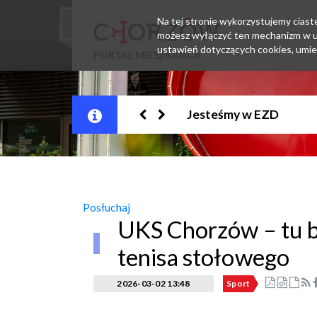
Na tej stronie wykorzystujemy ciastec
możesz wyłączyć ten mechanizm w us
ustawień dotyczących cookies, umie
PORTAL MIESZKAŃCA
Sposoby na upał
Posłuchaj
UKS Chorzów – tu b
tenisa stołowego
2026-03-02 13:48
Sport