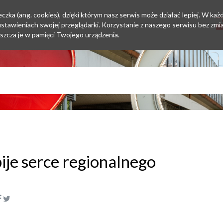
zka (ang. cookies), dzięki którym nasz serwis może działać lepiej. W każd
tawieniach swojej przeglądarki. Korzystanie z naszego serwisu bez zmi
szcza je w pamięci Twojego urządzenia.
ije serce regionalnego