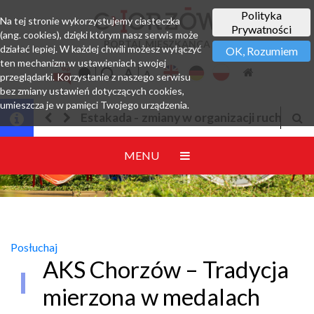
Polityka
Na tej stronie wykorzystujemy ciasteczka
Prywatności
(ang. cookies), dzięki którym nasz serwis może
PORTAL MIESZKAŃCA
działać lepiej. W każdej chwili możesz wyłączyć
OK, Rozumiem
ten mechanizm w ustawieniach swojej
przeglądarki. Korzystanie z naszego serwisu
bez zmiany ustawień dotyczących cookies,
umieszcza je w pamięci Twojego urządzenia.
 w organizacji ruchu
Jesteśmy w EZD
MENU
Posłuchaj
AKS Chorzów – Tradycja
mierzona w medalach