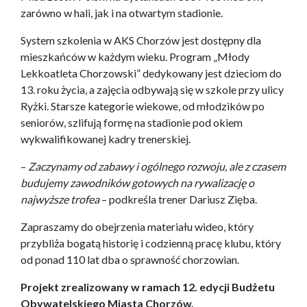
zarówno w hali, jak i na otwartym stadionie.
System szkolenia w AKS Chorzów jest dostępny dla
mieszkańców w każdym wieku. Program „Młody
Lekkoatleta Chorzowski” dedykowany jest dzieciom do
13. roku życia, a zajęcia odbywają się w szkole przy ulicy
Ryżki. Starsze kategorie wiekowe, od młodzików po
seniorów, szlifują formę na stadionie pod okiem
wykwalifikowanej kadry trenerskiej.
–
Zaczynamy od zabawy i ogólnego rozwoju, ale z czasem
budujemy zawodników gotowych na rywalizację o
najwyższe trofea
– podkreśla trener Dariusz Zięba.
Zapraszamy do obejrzenia materiału wideo, który
przybliża bogatą historię i codzienną pracę klubu, który
od ponad 110 lat dba o sprawność chorzowian.
Projekt zrealizowany w ramach 12. edycji Budżetu
Obywatelskiego Miasta Chorzów.