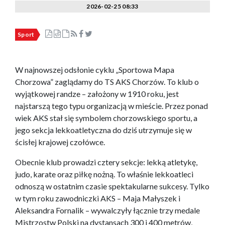
2026-02-25 08:33
Sport
W najnowszej odsłonie cyklu „Sportowa Mapa
Chorzowa” zaglądamy do TS AKS Chorzów. To klub o
wyjątkowej randze – założony w 1910 roku, jest
najstarszą tego typu organizacją w mieście. Przez ponad
wiek AKS stał się symbolem chorzowskiego sportu, a
jego sekcja lekkoatletyczna do dziś utrzymuje się w
ścisłej krajowej czołówce.
Obecnie klub prowadzi cztery sekcje: lekką atletykę,
judo, karate oraz piłkę nożną. To właśnie lekkoatleci
odnoszą w ostatnim czasie spektakularne sukcesy. Tylko
w tym roku zawodniczki AKS – Maja Małyszek i
Aleksandra Fornalik – wywalczyły łącznie trzy medale
Mistrzostw Polski na dystansach 300 i 400 metrów,