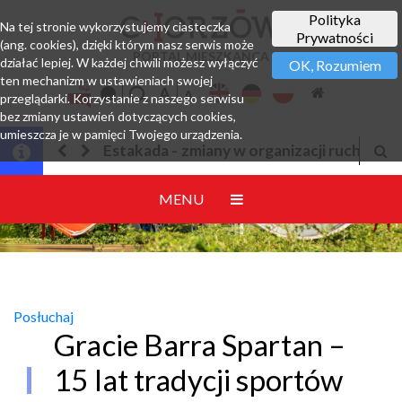
Polityka
Na tej stronie wykorzystujemy ciasteczka
Prywatności
(ang. cookies), dzięki którym nasz serwis może
PORTAL MIESZKAŃCA
działać lepiej. W każdej chwili możesz wyłączyć
OK, Rozumiem
ten mechanizm w ustawieniach swojej
przeglądarki. Korzystanie z naszego serwisu
bez zmiany ustawień dotyczących cookies,
umieszcza je w pamięci Twojego urządzenia.
 w organizacji ruchu
Jesteśmy w EZD
MENU
Posłuchaj
Gracie Barra Spartan –
15 lat tradycji sportów