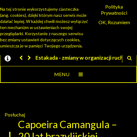
Polityka
Na tej stronie wykorzystujemy ciasteczka
Prywatności
(ang. cookies), dzięki którym nasz serwis może
PORTAL MIESZKAŃCA
działać lepiej. W każdej chwili możesz wyłączyć
OK, Rozumiem
ten mechanizm w ustawieniach swojej
przeglądarki. Korzystanie z naszego serwisu
bez zmiany ustawień dotyczących cookies,
umieszcza je w pamięci Twojego urządzenia.
ny w organizacji ruchu
Jesteśmy w EZD
MENU
Posłuchaj
Capoeira Camangula –
20 lat brazylijskiej