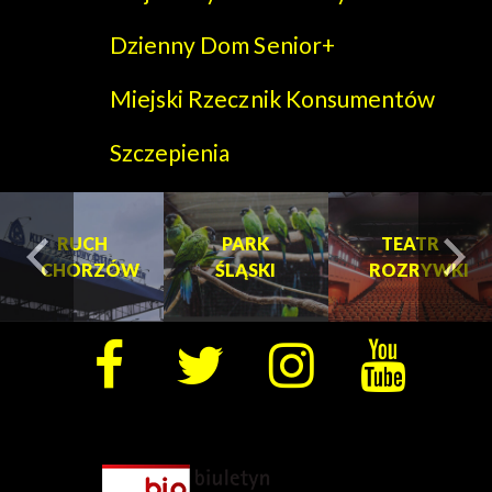
Dzienny Dom Senior+
Miejski Rzecznik Konsumentów
Szczepienia
PARK
PARK
TEATR
W
ŚLĄSKI
ŚLĄSKI
ROZRYWKI
turysta.Previous
t
TEATR
ROZRYWKI
CHORZOWSKIE
CENTRUM