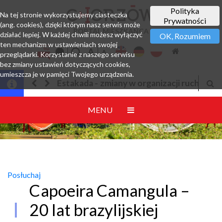
Polityka
Na tej stronie wykorzystujemy ciasteczka
Prywatności
(ang. cookies), dzięki którym nasz serwis może
PORTAL MIESZKAŃCA
działać lepiej. W każdej chwili możesz wyłączyć
OK, Rozumiem
ten mechanizm w ustawieniach swojej
przeglądarki. Korzystanie z naszego serwisu
bez zmiany ustawień dotyczących cookies,
umieszcza je w pamięci Twojego urządzenia.
 w organizacji ruchu
Jesteśmy w EZD
MENU
Posłuchaj
Capoeira Camangula –
20 lat brazylijskiej