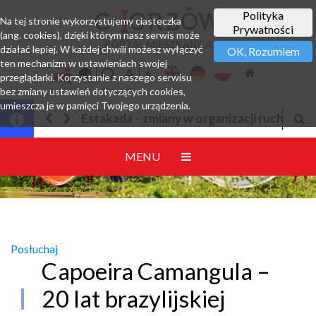
Polityka
Na tej stronie wykorzystujemy ciasteczka
Prywatności
(ang. cookies), dzięki którym nasz serwis może
PORTAL MIESZKAŃCA
działać lepiej. W każdej chwili możesz wyłączyć
OK, Rozumiem
ten mechanizm w ustawieniach swojej
przeglądarki. Korzystanie z naszego serwisu
bez zmiany ustawień dotyczących cookies,
umieszcza je w pamięci Twojego urządzenia.
w organizacji ruchu
Jesteśmy w EZD
MENU
Posłuchaj
Capoeira Camangula –
20 lat brazylijskiej