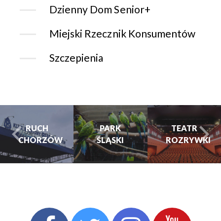
Dzienny Dom Senior+
Miejski Rzecznik Konsumentów
Szczepienia
PARK
PARK
TEATR
ŚLĄSKI
ŚLĄSKI
ROZRYWKI
turysta.Previous
t
TEATR
ROZRYWKI