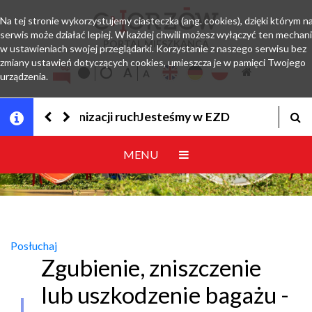
Na tej stronie wykorzystujemy ciasteczka (ang. cookies), dzięki którym n
serwis może działać lepiej. W każdej chwili możesz wyłączyć ten mechan
PORTAL MIESZKAŃCA
w ustawieniach swojej przeglądarki. Korzystanie z naszego serwisu bez
zmiany ustawień dotyczących cookies, umieszcza je w pamięci Twojego
urządzenia.
Jesteśmy w EZD
MENU
Posłuchaj
Zgubienie, zniszczenie
lub uszkodzenie bagażu -