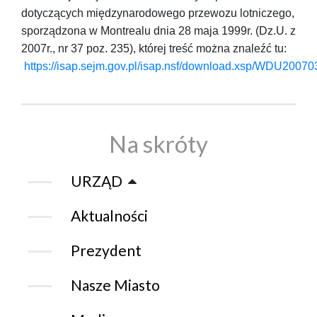
dotyczących międzynarodowego przewozu lotniczego,
sporządzona w Montrealu dnia 28 maja 1999r. (Dz.U. z
2007r., nr 37 poz. 235), której treść można znaleźć tu:
https://isap.sejm.gov.pl/isap.nsf/download.xsp/WDU200
Na skróty
URZĄD
Aktualności
Prezydent
Nasze Miasto