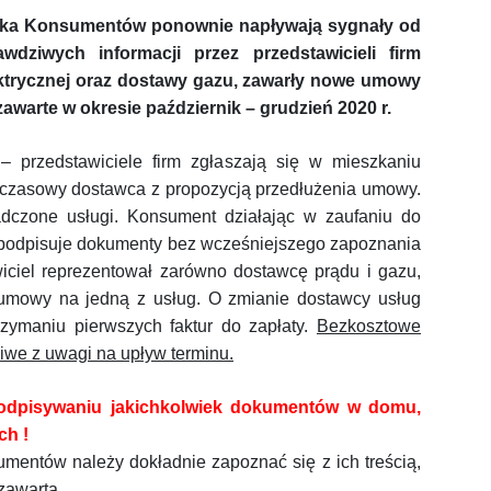
nika Konsumentów ponownie napływają sygnały od
dziwych informacji przez przedstawicieli firm
ektrycznej oraz dostawy gazu, zawarły nowe umowy
warte w okresie październik – grudzień 2020 r.
– przedstawiciele firm zgłaszają się w mieszkaniu
hczasowy dostawca z propozycją przedłużenia umowy.
adczone usługi.
Konsument działając w zaufaniu do
podpisuje dokumenty bez wcześniejszego zapoznania
wiciel reprezentował zarówno dostawcę prądu i gazu,
 umowy na jedną z usług.
O zmianie dostawcy usług
rzymaniu pierwszych faktur do zapłaty.
Bezkosztowe
liwe z uwagi na upływ terminu.
podpisywaniu jakichkolwiek dokumentów w domu,
ch !
mentów należy dokładnie zapoznać się z ich treścią,
zawarta.