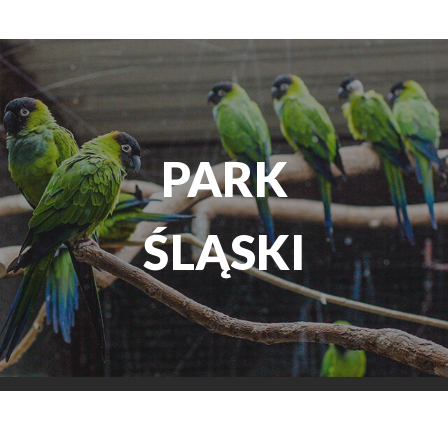
TEATR
ROZRYWKI