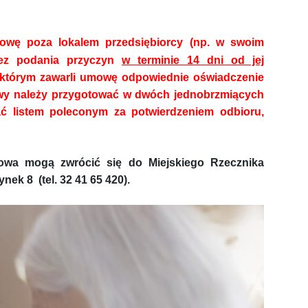
owę poza lokalem przedsiębiorcy (np. w swoim
bez podania przyczyn
w terminie 14 dni od jej
z którym zawarli umowę odpowiednie oświadczenie
wy należy przygotować w dwóch jednobrzmiących
ć listem poleconym za potwierdzeniem odbioru,
owa mogą zwrócić się do Miejskiego Rzecznika
k 8 (tel. 32 41 65 420).