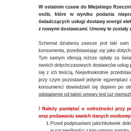
W ostatnim czasie do Miejskiego Rzecz
osób, które w wyniku podania niepraw
świadczących usługi dostawy energii el
z nowymi dostawcami. Umowy te zostały za
Schemat działania zawsze jest taki sam 
konsumenta, przedstawiając się jako dotyc
Tym samym oferują niższe opłaty za świ
swoich dotychczasowych dostawców usług 
się z ich treścią.
Niejednokrotnie przedsta
przy czym pozostawił jedynie egzemplarz
konsumenci dowiedzieli się dopiero po ot
odstąpienie od takiej umowy jest już niemoż
! Należy pamiętać o ostrożności przy 
oraz podawaniu swoich danych osobowy
Przed podpisaniem jakichkolwiek doku
w szczególności z kim umowa została 