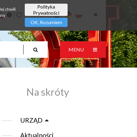
Polityka
ej chwili
Prywatności
any
OK, Rozumiem
MENU
Na skróty
URZĄD
Aktualności