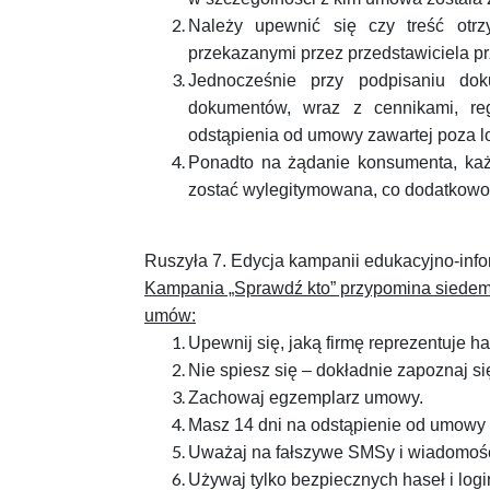
Należy upewnić się czy treść otr
przekazanymi przez przedstawiciela pr
Jednocześnie przy podpisaniu do
dokumentów, wraz z cennikami, re
odstąpienia od umowy zawartej poza l
Ponadto na żądanie konsumenta, każ
zostać wylegitymowana, co dodatkowo
Ruszyła 7. Edycja kampanii edukacyjno-inf
Kampania „Sprawdź kto” przypomina siede
umów:
Upewnij się, jaką firmę reprezentuje h
Nie spiesz się – dokładnie zapoznaj się
Zachowaj egzemplarz umowy.
Masz 14 dni na odstąpienie od umowy 
Uważaj na fałszywe SMSy i wiadomośc
Używaj tylko bezpiecznych haseł i log