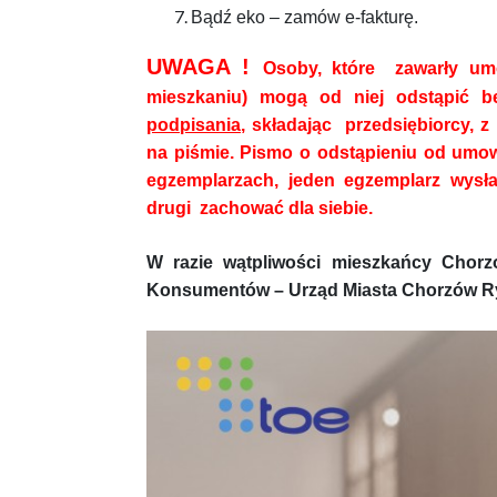
Bądź eko – zamów e-fakturę.
UWAGA !
Osoby, które zawarły um
mieszkaniu) mogą od niej odstąpić 
podpisania
, składając przedsiębiorcy, 
na piśmie. Pismo o odstąpieniu od umo
egzemplarzach, jeden egzemplarz wysła
drugi zachować dla siebie.
W razie wątpliwości mieszkańcy Chorz
Konsumentów – Urząd Miasta Chorzów Ryne