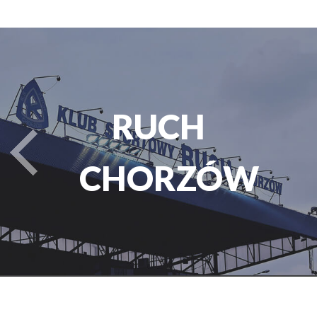
PARK
turysta.Previous
ŚLĄSKI