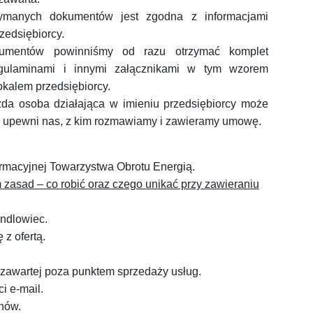
zymanych dokumentów jest zgodna z informacjami
zedsiębiorcy.
kumentów powinniśmy od razu otrzymać komplet
gulaminami i innymi załącznikami w tym wzorem
okalem przedsiębiorcy.
da osoba działająca w imieniu przedsiębiorcy może
 upewni nas, z kim rozmawiamy i zawieramy umowę.
ormacyjnej Towarzystwa Obrotu Energią.
m zasad
–
co robić oraz czego unikać przy zawieraniu
andlowiec.
 z ofertą.
zawartej poza punktem sprzedaży usług.
i e-mail.
inów.