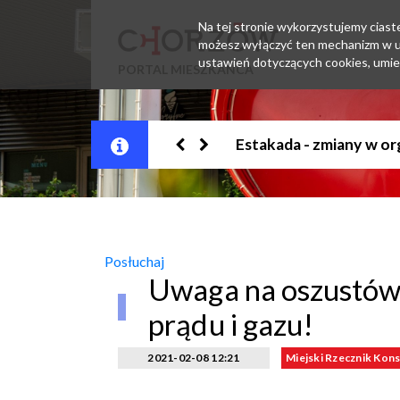
Na tej stronie wykorzystujemy ciastec
możesz wyłączyć ten mechanizm w us
ustawień dotyczących cookies, umie
PORTAL MIESZKAŃCA
Jesteśmy w EZD
Posłuchaj
Uwaga na oszustów 
prądu i gazu!
2021-02-08 12:21
Miejski Rzecznik Ko