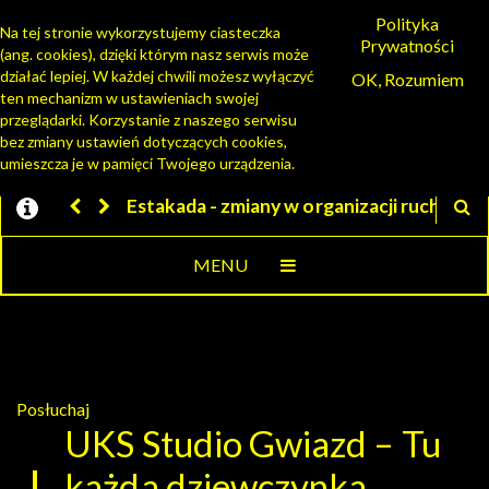
Polityka
Na tej stronie wykorzystujemy ciasteczka
Prywatności
(ang. cookies), dzięki którym nasz serwis może
PORTAL MIESZKAŃCA
działać lepiej. W każdej chwili możesz wyłączyć
OK, Rozumiem
ten mechanizm w ustawieniach swojej
przeglądarki. Korzystanie z naszego serwisu
bez zmiany ustawień dotyczących cookies,
umieszcza je w pamięci Twojego urządzenia.
ny w organizacji ruchu
Jesteśmy w EZD
MENU
Posłuchaj
UKS Studio Gwiazd – Tu
każda dziewczynka