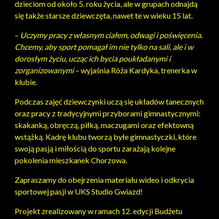
dzieciom od około 5. roku życia, ale w grupach odnajdą
się także starsze dziewczęta, nawet te w wieku 15 lat.
–
Uczymy pracy z własnym ciałem, odwagi i poświęcenia.
Chcemy, aby sport pomagał im nie tylko na sali, ale i w
dorosłym życiu, ucząc ich bycia poukładanymi i
zorganizowanymi
– wyjaśnia Róża Kardyka, trenerka w
klubie.
Podczas zajęć dziewczynki uczą się układów tanecznych
oraz pracy z tradycyjnymi przyborami gimnastycznymi:
skakanką, obręczą, piłką, maczugami oraz efektowną
wstążką. Kadrę klubu tworzą byłe gimnastyczki, które
swoją pasją i miłością do sportu zarażają kolejne
pokolenia mieszkanek Chorzowa.
Zapraszamy do obejrzenia materiału wideo i odkrycia
sportowej pasji w UKS Studio Gwiazd!
Projekt zrealizowany w ramach 12. edycji Budżetu