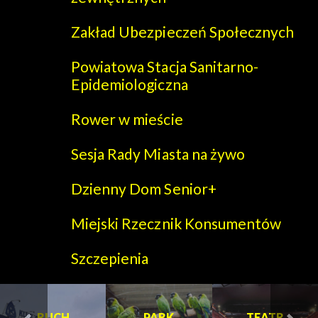
Zakład Ubezpieczeń Społecznych
Powiatowa Stacja Sanitarno-
Epidemiologiczna
Rower w mieście
Sesja Rady Miasta na żywo
Dzienny Dom Senior+
Miejski Rzecznik Konsumentów
Szczepienia
CH
PARK
PARK
TEATR