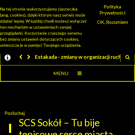
Polityka
Na tej stronie wykorzystujemy ciasteczka
Prywatności
(ang. cookies), dzięki którym nasz serwis może
PORTAL MIESZKAŃCA
działać lepiej. W każdej chwili możesz wyłączyć
OK, Rozumiem
ten mechanizm w ustawieniach swojej
przeglądarki. Korzystanie z naszego serwisu
bez zmiany ustawień dotyczących cookies,
umieszcza je w pamięci Twojego urządzenia.
kada - zmiany w organizacji ruchu
Jesteśmy w EZD
MENU
Posłuchaj
SCS Sokół – Tu bije
tenisowe serce miasta