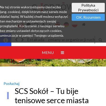
Polityka
Na tej stronie wykorzystujemy ciasteczka
Prywatności
(ang. cookies), dzięki którym nasz serwis może
PORTAL MIESZKAŃCA
działać lepiej. W każdej chwili możesz wyłączyć
OK, Rozumiem
ten mechanizm w ustawieniach swojej
przeglądarki. Korzystanie z naszego serwisu
bez zmiany ustawień dotyczących cookies,
umieszcza je w pamięci Twojego urządzenia.
ny w organizacji ruchu
Jesteśmy w EZD
MENU
Posłuchaj
SCS Sokół – Tu bije
tenisowe serce miasta