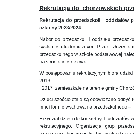
Rekrutacja do chorzowskich prz
Rekrutacja do przedszkoli i oddziałów
szkolny 2023/2024
Nabór do przedszkoli i oddziału przedsz
systemie elektronicznym. Przed złożenie
przedszkolnego w szkole podstawowej należy
na stronie internetowej.
W postępowaniu rekrutacyjnym biorą udział d
2018
i 2017 zamieszkałe na terenie gminy Chorz
Dzieci sześcioletnie są obowiązane odbyć 
innej formie wychowania przedszkolnego – n
Przydział dzieci do konkretnych oddziałów
rekrutacyjnego. Organizacja grup przed
uzależniona będzie od liczby i wieku dzieci