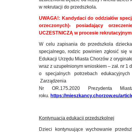
w rekrutacji do przedszkola.
UWAGA!: Kandydaci do oddziałów specjal
orzeczonych)- posiadający orzeczen
UCZESTNICZĄ w procesie rekrutacyjnym
W celu zapisania do przedszkola dziecka,
specjalnego, rodzic powinien zgłosić się 
Edukacji Urzędu Miasta Chorzów z oryginałe
wraz z uzupełnionym wnioskiem – zał. nr 1 d
o specjalnych potrzebach edukacyjnyc
Zarządzenia
Nr OR.175.2020
Prezydenta Mi
roku.
https://mieszkancy.chorzow.eu/articl
Kontynuacja edukacji przedszkolnej
Dzieci kontynuujące wychowanie przedsz