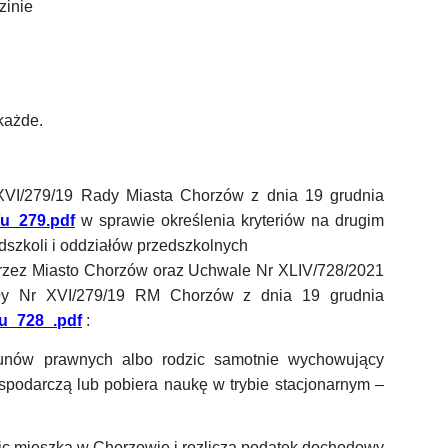
zinie
każde.
XVI/279/19 Rady Miasta Chorzów z dnia 19 grudnia
/u_279.pdf
w spr
awie określenia kryteriów na drugim
dszkoli i oddziałów przedszkolnych
zez Miasto Chorzów oraz Uchwale Nr XLIV/728/2021
y Nr XVI/279/19 RM Chorzów z dnia 19 grudnia
/u_728_.pdf
:
ekunów prawnych albo rodzic samotnie wychowujący
podarczą lub pobiera naukę w trybie stacjonarnym –
zic mieszka w Chorzowie i rozlicza podatek dochodowy