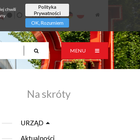
Polityka
ej chwili
Prywatności
any
OK, Rozumiem
MENU
Na skróty
URZĄD
Aktualności