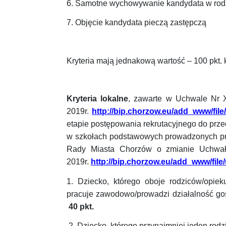
6. Samotne wychowywanie kandydata w rod
7. Objęcie kandydata pieczą zastępczą
Kryteria mają jednakową wartość – 100 pkt. 
Kryteria lokalne
, zawarte w Uchwale Nr 
2019r.
http://bip.chorzow.eu/add_www/file
etapie postępowania rekrutacyjnego do prze
w szkołach podstawowych prowadzonych pr
Rady Miasta Chorzów o zmianie Uchwał
2019r.
http://bip.chorzow.eu/add_www/file
1.
Dziecko, którego oboje rodziców/opi
pracuje zawodowo/prowadzi działalność gos
40 pkt.
2.
Dziecko, którego przynajmniej jeden rod