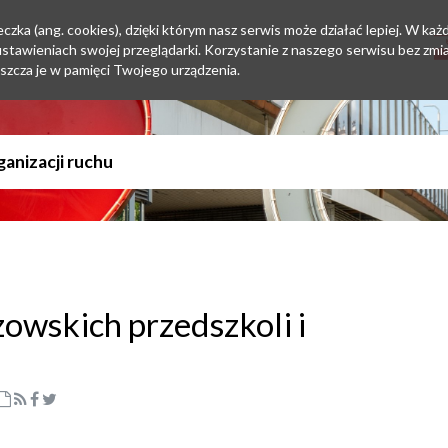
zka (ang. cookies), dzięki którym nasz serwis może działać lepiej. W każd
tawieniach swojej przeglądarki. Korzystanie z naszego serwisu bez zmi
szcza je w pamięci Twojego urządzenia.
owskich przedszkoli i