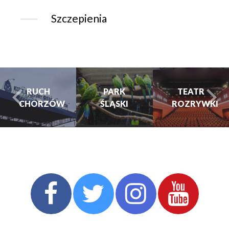
Szczepienia
PARK
PARK
TEATR
ŚLĄSKI
ŚLĄSKI
ROZRYWKI
turysta.Previous
t
TEATR
ROZRYWKI
CHORZOWSKIE
CENTRUM
KULTURY