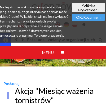
Polityka
Na tej stronie wykorzystujemy ciasteczka
Prywatności
(ang. cookies), dzięki którym nasz serwis może
PORTAL MIESZKAŃCA
działać lepiej. W każdej chwili możesz wyłączyć
OK, Rozumiem
ten mechanizm w ustawieniach swojej
przeglądarki. Korzystanie z naszego serwisu
bez zmiany ustawień dotyczących cookies,
umieszcza je w pamięci Twojego urządzenia.
y w organizacji ruchu
Jesteśmy w EZD
MENU
Posłuchaj
Akcja "Miesiąc ważenia
tornistrów"