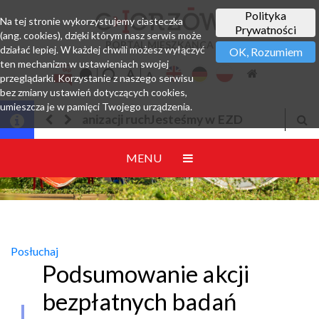
Polityka
Na tej stronie wykorzystujemy ciasteczka
Prywatności
(ang. cookies), dzięki którym nasz serwis może
PORTAL MIESZKAŃCA
działać lepiej. W każdej chwili możesz wyłączyć
OK, Rozumiem
ten mechanizm w ustawieniach swojej
przeglądarki. Korzystanie z naszego serwisu
bez zmiany ustawień dotyczących cookies,
umieszcza je w pamięci Twojego urządzenia.
Jesteśmy w EZD
MENU
Posłuchaj
Podsumowanie akcji
bezpłatnych badań