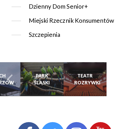
Dzienny Dom Senior+
Miejski Rzecznik Konsumentów
Szczepienia
CHORZOWSK
CENTRUM
PARK
TEATR
KULTURY
ŚLĄSKI
ROZRYWKI
turysta.Previous
t
I KINO
GRAJFKA