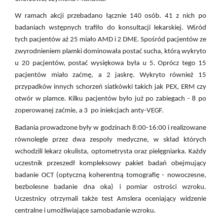
W ramach akcji przebadano łącznie 140 osób. 41 z nich po
badaniach wstępnych trafiło do konsultacji lekarskiej. Wśród
tych pacjentów aż 25 miało AMD i 2 DME. Spośród pacjentów ze
zwyrodnieniem plamki dominowała postać sucha, którą wykryto
u 20 pacjentów, postać wysiękowa była u 5. Oprócz tego 15
pacjentów miało zaćmę, a 2 jaskrę. Wykryto również 15
przypadków innych schorzeń siatkówki takich jak PEX, ERM czy
otwór w plamce. Kilku pacjentów było już po zabiegach - 8 po
zoperowanej zaćmie, a 3 po iniekcjach anty-VEGF.
Badania prowadzone były w godzinach 8:00-16:00 i realizowane
równolegle przez dwa zespoły medyczne, w skład których
wchodzili lekarz okulista, optometrysta oraz pielęgniarka. Każdy
uczestnik przeszedł kompleksowy pakiet badań obejmujący
badanie OCT (optyczną koherentną tomografię - nowoczesne,
bezbolesne badanie dna oka) i pomiar ostrości wzroku.
Uczestnicy otrzymali także test Amslera oceniający widzenie
centralne i umożliwiające samobadanie wzroku.