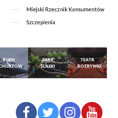
Miejski Rzecznik Konsumentów
Szczepienia
CHORZOWSK
CENTRUM
PARK
TEATR
KULTURY
ŚLĄSKI
ROZRYWKI
turysta.Previous
t
I KINO
GRAJFKA