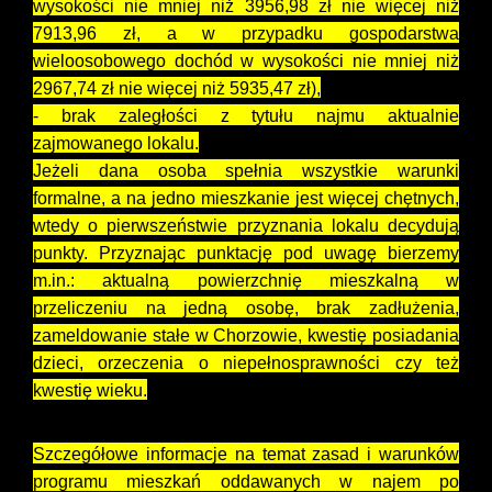
wysokości nie mniej niż
3956,98 zł nie więcej niż
7913,96 zł
, a w przypadku gospodarstwa
wieloosobowego dochód w wysokości nie mniej niż
2967,74 zł nie więcej niż 5935,47 zł
),
- brak zaległości z tytułu najmu aktualnie
zajmowanego lokalu.
Jeżeli dana osoba spełnia wszystkie warunki
formalne, a na jedno mieszkanie jest więcej chętnych,
wtedy o pierwszeństwie przyznania lokalu decydują
punkty. Przyznając punktację pod uwagę bierzemy
m.in.: aktualną powierzchnię mieszkalną w
przeliczeniu na jedną osobę, brak zadłużenia,
zameldowanie stałe w Chorzowie, kwestię posiadania
dzieci, orzeczenia o niepełnosprawności czy też
kwestię wieku.
Szczegółowe informacje na temat zasad i warunków
programu mieszkań oddawanych w najem po