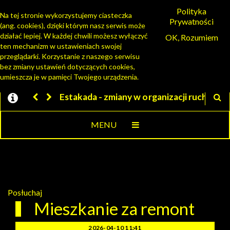
Polityka
Na tej stronie wykorzystujemy ciasteczka
Prywatności
(ang. cookies), dzięki którym nasz serwis może
PORTAL MIESZKAŃCA
działać lepiej. W każdej chwili możesz wyłączyć
OK, Rozumiem
ten mechanizm w ustawieniach swojej
przeglądarki. Korzystanie z naszego serwisu
bez zmiany ustawień dotyczących cookies,
umieszcza je w pamięci Twojego urządzenia.
takada - zmiany w organizacji ruchu
Jesteśmy w EZD
MENU
Posłuchaj
Mieszkanie za remont
2026-04-10 11:41