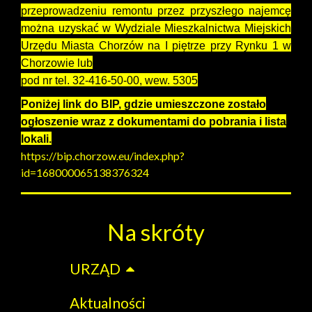
przeprowadzeniu remontu przez przyszłego najemcę
można uzyskać w Wydziale Mieszkalnictwa Miejskich
Urzędu Miasta Chorzów na I piętrze przy Rynku 1 w
Chorzowie lub
pod nr tel.
32-416-50-00, wew. 5305
Poniżej link do BIP, gdzie umieszczone zostało
ogłoszenie wraz z dokumentami do pobrania i lista
lokali.
https://bip.chorzow.eu/index.php?
id=168000065138376324
Na skróty
URZĄD
Aktualności