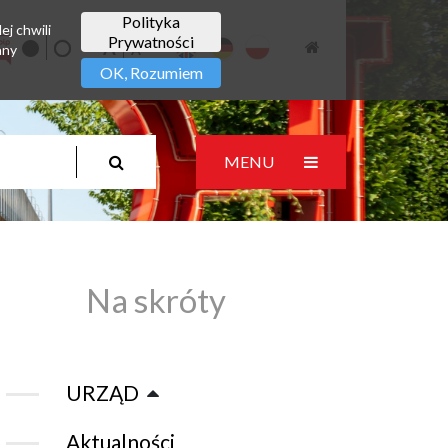
Polityka
ej chwili
Prywatności
any
OK, Rozumiem
MENU
Na skróty
URZĄD
Aktualności