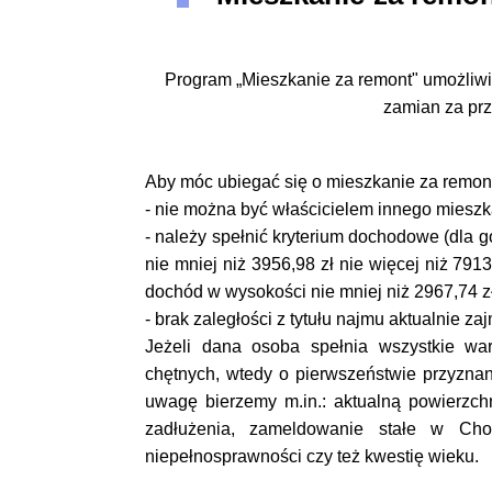
Program „Mieszkanie za remont" u
możliwi
zamian za pr
Aby móc ubiegać się o mieszkanie za remont
- nie można być właścicielem innego mieszk
- należy spełnić kryterium dochodowe (dla
nie mniej niż
3956,98 zł nie więcej niż 7913
dochód w wysokości nie mniej niż
2967,74 zł
- brak zaległości z tytułu najmu aktualnie z
Jeżeli dana osoba spełnia wszystkie war
chętnych, wtedy o pierwszeństwie przyznan
uwagę bierzemy m.in.: aktualną powierzch
zadłużenia, zameldowanie stałe w Chor
niepełnosprawności czy też kwestię wieku.