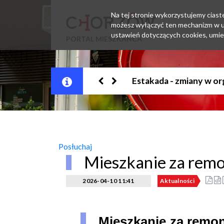
Na tej stronie wykorzystujemy ciastec
możesz wyłączyć ten mechanizm w us
ustawień dotyczących cookies, umie
PORTAL MIESZKAŃCA
Jesteśmy w EZD
Posłuchaj
Mieszkanie za rem
2026-04-10 11:41
Aktualności
Mieszkanie za remo