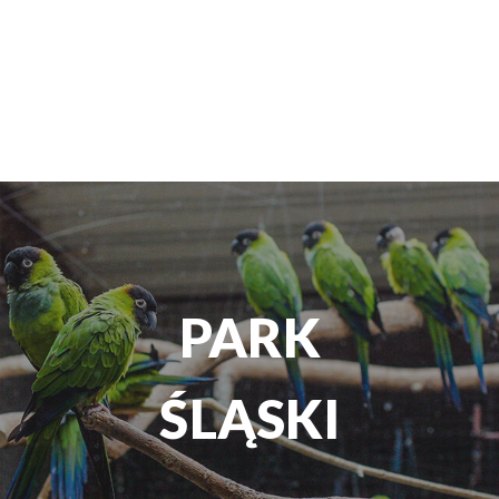
TEATR
ROZRYWKI