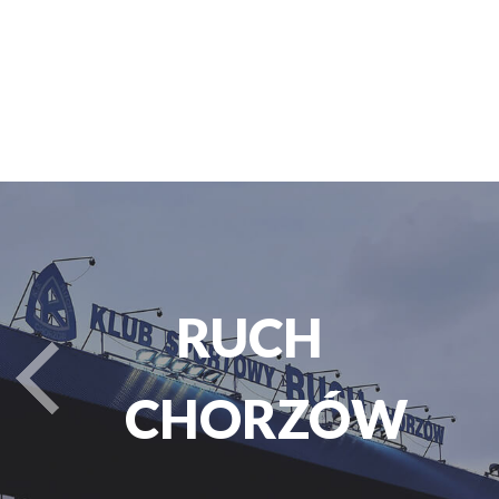
PARK
turysta.Previous
ŚLĄSKI