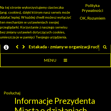
Polityka
Na tej stronie wykorzystujemy ciasteczka
Prywatności
(ang. cookies), dzięki którym nasz serwis może
PORTAL MIESZKAŃCA
działać lepiej. W każdej chwili możesz wyłączyć
OK, Rozumiem
ten mechanizm w ustawieniach swojej
przeglądarki. Korzystanie z naszego serwisu
bez zmiany ustawień dotyczących cookies,
umieszcza je w pamięci Twojego urządzenia.
Estakada - zmiany w organizacji ruchu
Jesteśmy w EZD
MENU
Posłuchaj
Informacje Prezydenta
Miasta o działaniach