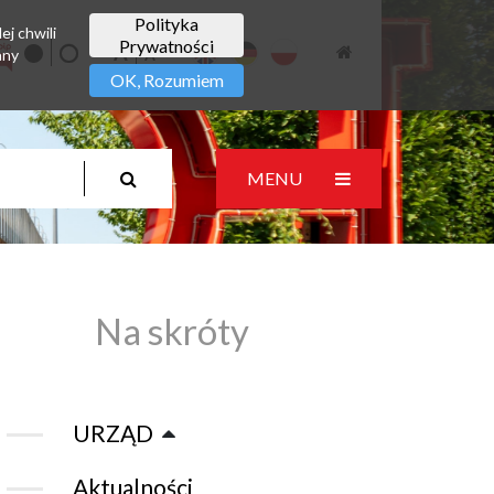
Polityka
ej chwili
Prywatności
any
OK, Rozumiem
MENU
Na skróty
URZĄD
Aktualności