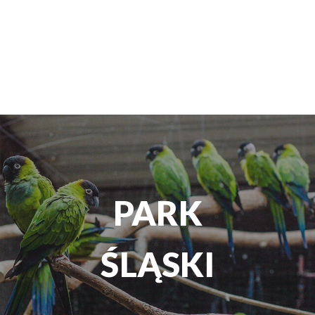
TEATR
ROZRYWKI