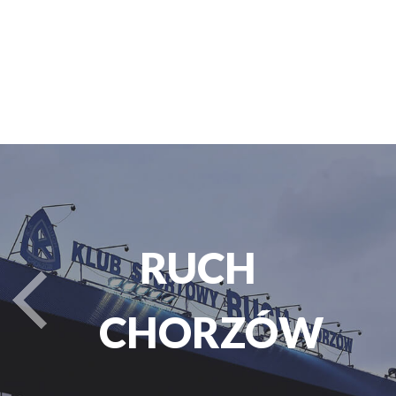
PARK
turysta.Previous
ŚLĄSKI