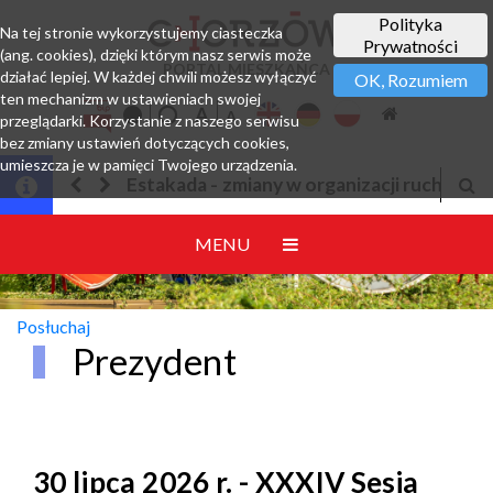
Polityka
Na tej stronie wykorzystujemy ciasteczka
Prywatności
(ang. cookies), dzięki którym nasz serwis może
PORTAL MIESZKAŃCA
działać lepiej. W każdej chwili możesz wyłączyć
OK, Rozumiem
ten mechanizm w ustawieniach swojej
przeglądarki. Korzystanie z naszego serwisu
bez zmiany ustawień dotyczących cookies,
umieszcza je w pamięci Twojego urządzenia.
kada - zmiany w organizacji ruchu
Jesteśmy w EZD
MENU
Posłuchaj
Prezydent
30 lipca 2026 r. - XXXIV Sesja