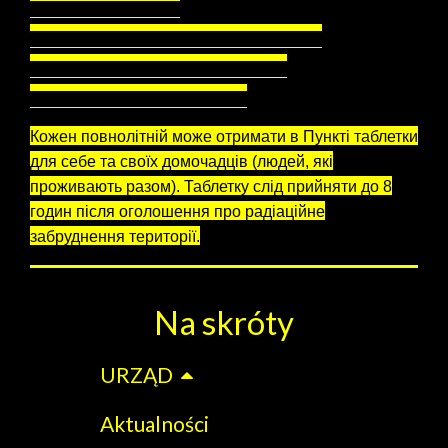
Strzelców Bytomskich 11
20. Спортивний зал MORiS, ul. Dąbrowskiego 113
21. Спортивний зал MORiS, ul. Graniczna 92
22. Пункт на Ринковій площі у Хожові
Кожен повнолітній може отримати в Пункті таблетки
для себе та своїх домочадців (людей, які
проживають разом). Таблетку слід прийняти до 8
годин після оголошення про радіаційне
забруднення території.
Na skróty
URZĄD
Aktualności