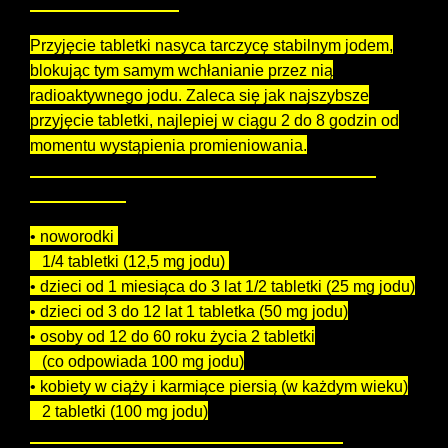
Profilaktyka jodowa
Przyjęcie tabletki nasyca tarczycę stabilnym jodem,
blokując tym samym wchłanianie przez nią
radioaktywnego jodu. Zaleca się jak najszybsze
przyjęcie tabletki, najlepiej w ciągu 2 do 8 godzin od
momentu wystąpienia promieniowania.
Dawkowanie jest uzależnione od wieku osoby
przyjmującej
• noworodki
1/4 tabletki (12,5 mg jodu)
• dzieci od 1 miesiąca do 3 lat 1/2 tabletki (25 mg jodu)
• dzieci od 3 do 12 lat 1 tabletka (50 mg jodu)
• osoby od 12 do 60 roku życia 2 tabletki
(co odpowiada 100 mg jodu)
• kobiety w ciąży i karmiące piersią (w każdym wieku)
2 tabletki (100 mg jodu)