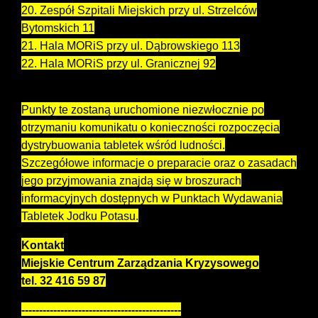
20. Zespół Szpitali Miejskich przy ul. Strzelców
Bytomskich 11
21. Hala MORiS przy ul. Dąbrowskiego 113
22. Hala MORiS przy ul. Granicznej 92
Punkty te zostaną uruchomione niezwłocznie po
otrzymaniu komunikatu o konieczności rozpoczęcia
dystrybuowania tabletek wśród ludności.
Szczegółowe informacje o preparacie oraz o zasadach
jego przyjmowania znajdą się w broszurach
informacyjnych dostępnych w Punktach Wydawania
Tabletek Jodku Potasu.
Kontakt
Miejskie Centrum Zarządzania Kryzysowego
tel. 32 416 59 87
---------------------------------------------