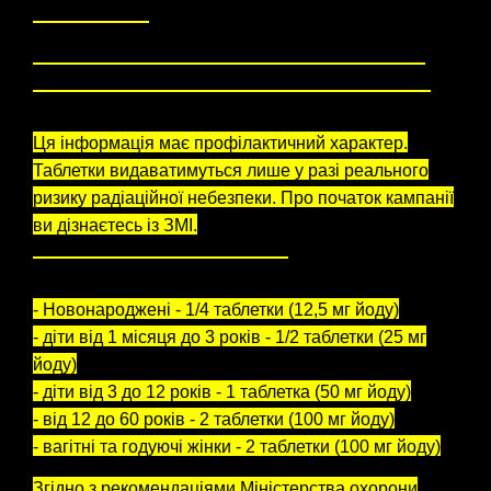
ІНФОРМАЦІЯ
щодо можливого розповсюдження таблеток
йодистого калію у разі радіаційної небезпеки
Ця інформація має профілактичний характер.
Таблетки видаватимуться лише у разі реального
ризику радіаційної небезпеки. Про початок кампанії
ви дізнаєтесь із ЗМІ.
Дозування залежить від віку:
- Новонароджені - 1/4 таблетки (12,5 мг йоду)
- діти від 1 місяця до 3 років - 1/2 таблетки (25 мг
йоду)
- діти від 3 до 12 років - 1 таблетка (50 мг йоду)
- від 12 до 60 років - 2 таблетки (100 мг йоду)
- вагітні та годуючі жінки - 2 таблетки (100 мг йоду)
Згідно з рекомендаціями Міністерства охорони