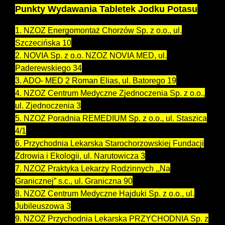
Punkty Wydawania Tabletek Jodku Potasu
1. NZOZ Energomontaż Chorzów Sp. z o.o., ul.
Szczecińska 10
2. NOVIA Sp. z o.o. NZOZ NOVIA MED, ul.
Paderewskiego 34
3. ADO- MED 2 Roman Elias, ul. Batorego 19
4. NZOZ Centrum Medyczne Zjednoczenia Sp. z o.o.,
ul. Zjednoczenia 3
5. NZOZ Poradnia REMEDIUM Sp. z o.o., ul. Staszica
4/1
6. Przychodnia Lekarska Starochorzowskiej Fundacji
Zdrowia i Ekologii, ul. Narutowicza 3
7. NZOZ Praktyka Lekarzy Rodzinnych ,,Na
Granicznej” s.c., ul. Graniczna 90
8. NZOZ Centrum Medyczne Hajduki Sp. z o.o., ul.
Jubileuszowa 3
9. NZOZ Przychodnia Lekarska PRZYCHODNIA Sp. z