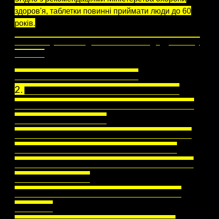
здоров'я, таблетки повинні приймати люди до 60
років.
Список пунктів видачі таблеток йодиду калію у
Хожові:
1. NZOZ Energomontaż, ul. Szczecińska 10
2.
NZOZ Centrum Medyczne św. Pawła, ul. św. Pawła 11
3. NOVIA Sp. z o.o. NZOZ NOVIA MED., ul. Paderewskiego 34
4. ADO- MED 2, ul. Batorego 19
5. NZOZ Centrum Medyczne Zjednoczenia ul. Zjednoczenia 3
6. NZOZ Poradnia REMEDIUM Sp. z o.o., ul. Staszica 4/1
7. Przychodnia Lekarska Starochorzowskiej Fundacji Zdrowia i
Ekologii, ul. Narutowicza 3
8. NZOZ Praktyka Lekarzy Rodzinnych ,,Na Granicznej”, ul.
Graniczna 90