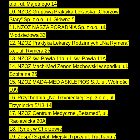
o.o., ul. Majętnego 14
10. NZOZ Grupowa Praktyka Lekarska ,,Chorzów
Stary” Sp. z o.o., ul. Główna 5
11. NZOZ NASZA PORADNIA Sp. z o.o., ul.
Młodzieżowa 33
12. NZOZ Praktyka Lekarzy Rodzinnych ,,Na Rymera”
s.c., ul. Rymera 25
13. NZOZ św. Pawła 11a, ul. św. Pawła 11A
14. NZOZ Mach-Med Zenon Machowski w spadku, ul.
Szpitalna 25
15. NZOZ MADA-MED ASKLEPIOS S.J., ul. Wolności
109
16. Przychodnia ,,Na Trzynieckiej” Sp. z o.o., ul.
Trzyniecka 5/13-14
17. NZOZ Centrum Medyczne „Betamed”, ul.
Racławicka 20A
18. Rynek w Chorzowie
19. Zespół Szpitali Miejskich przy ul. Truchana 7