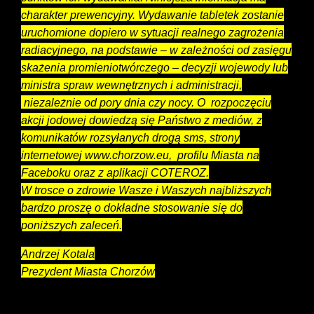
charakter prewencyjny. Wydawanie tabletek zostanie
uruchomione dopiero w sytuacji realnego zagrożenia
radiacyjnego, na podstawie – w zależności od zasięgu
skażenia promieniotwórczego – decyzji wojewody lub
ministra spraw wewnętrznych i administracji,
niezależnie od pory dnia czy nocy. O rozpoczęciu
akcji jodowej dowiedzą się Państwo z mediów, z
komunikatów rozsyłanych drogą sms, strony
internetowej www.chorzow.eu, profilu Miasta na
Faceboku oraz z aplikacji COTEROZ.
W trosce o zdrowie Wasze i Waszych najbliższych
bardzo proszę o dokładne stosowanie się do
poniższych zaleceń.
Andrzej Kotala
Prezydent Miasta Chorzów