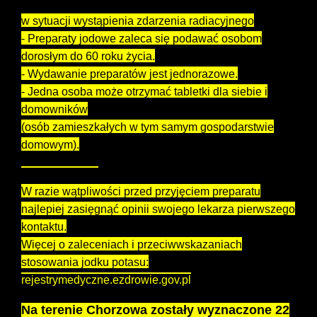
Zasady dystrybucji tabletek jodku potasu
w sytuacji wystąpienia zdarzenia radiacyjnego
- Preparaty jodowe zaleca się podawać osobom
dorosłym do 60 roku życia.
- Wydawanie preparatów jest jednorazowe.
- Jedna osoba może otrzymać tabletki dla siebie i
domowników
(osób zamieszkałych w tym samym gospodarstwie
domowym).
PAMIĘTAJMY!
W razie wątpliwości przed przyjęciem preparatu
najlepiej zasięgnąć opinii swojego lekarza pierwszego
kontaktu.
Więcej o zaleceniach i przeciwwskazaniach
stosowania jodku potasu:
rejestrymedyczne.ezdrowie.gov.pl
Na terenie Chorzowa zostały wyznaczone 22