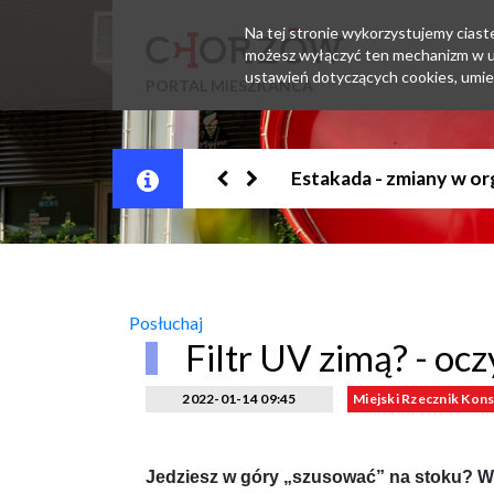
Na tej stronie wykorzystujemy ciastec
możesz wyłączyć ten mechanizm w us
ustawień dotyczących cookies, umie
PORTAL MIESZKAŃCA
Jesteśmy w EZD
Posłuchaj
Filtr UV zimą? - ocz
2022-01-14 09:45
Miejski Rzecznik Ko
Jedziesz w góry „szusować” na stoku? Weź