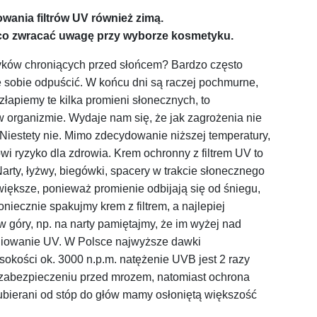
ania filtrów UV również zimą.
 co zwracać uwagę przy wyborze kosmetyku.
yków chroniących przed słońcem? Bardzo często
 sobie odpuścić. W końcu dni są raczej pochmurne,
złapiemy te kilka promieni słonecznych, to
w organizmie. Wydaje nam się, że jak zagrożenia nie
? Niestety nie. Mimo zdecydowanie niższej temperatury,
wi ryzyko dla zdrowia. Krem ochronny z filtrem UV to
rty, łyżwy, biegówki, spacery w trakcie słonecznego
 większe, ponieważ promienie odbijają się od śniegu,
oniecznie spakujmy krem z filtrem, a najlepiej
góry, np. na narty pamiętajmy, że im wyżej nad
eniowanie UV. W Polsce najwyższe dawki
okości ok. 3000 n.p.m. natężenie UVB jest 2 razy
 zabezpieczeniu przed mrozem, natomiast ochrona
oubierani od stóp do głów mamy osłoniętą większość