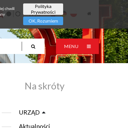
Polityka
ej chwili
Prywatności
any
OK, Rozumiem
MENU
Na skróty
URZĄD
Aktualności