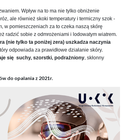
yzwaniem. Wpływ na to ma nie tylko obniżenie
róz, ale również skoki temperatury i termiczny szok -
m, w pomieszczeniach za to czeka naszą skórę
ż radzić sobie z odmrożeniami i lodowatym wiatrem.
a (nie tylko ta poniżej zera) uszkadza naczynia
który odpowiada za prawidłowe działanie skóry.
taje się suchy, szorstki, podrażniony
, skłonny
ów do opalania z 2021r.