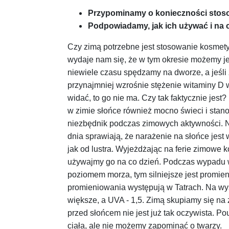
Przypominamy o konieczności stosow
Podpowiadamy, jak ich używać i na
Czy zimą potrzebne jest stosowanie kosmet
wydaje nam się, że w tym okresie możemy je
niewiele czasu spędzamy na dworze, a jeśli 
przynajmniej wzrośnie stężenie witaminy D 
widać, to go nie ma. Czy tak faktycznie jest
w zimie słońce również mocno świeci i stano
niezbędnik podczas zimowych aktywności. Na
dnia sprawiają, że narażenie na słońce jest
jak od lustra. Wyjeżdżając na ferie zimowe k
używajmy go na co dzień. Podczas wypadu w 
poziomem morza, tym silniejsze jest promi
promieniowania występują w Tatrach. Na wys
większe, a UVA - 1,5. Zimą skupiamy się na
przed słońcem nie jest już tak oczywista. P
ciała, ale nie możemy zapominać o twarzy.