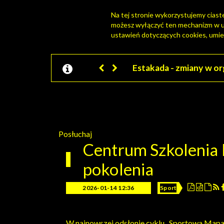
Na tej stronie wykorzystujemy ciastec
możesz wyłączyć ten mechanizm w us
PORTAL MIESZKAŃCA
ustawień dotyczących cookies, umie
Jesteśmy w EZD
Posłuchaj
Centrum Szkolenia R
pokolenia
2026-01-14 12:36
Sport
W najnowszej odsłonie cyklu „Sportowa Mapa