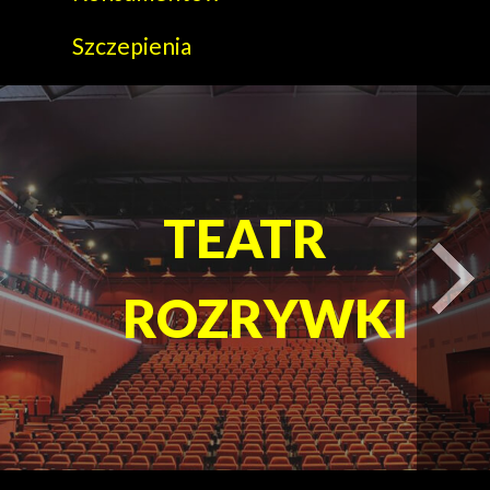
Szczepienia
t