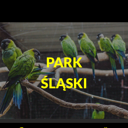
TEATR
ROZRYWKI