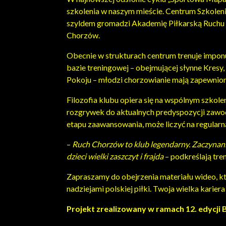
szkolenia w naszym mieście. Centrum Szkoleni
szyldem gromadzi Akademię Piłkarską Ruchu
Chorzów.
Obecnie w strukturach centrum trenuje impon
bazie treningowej – obejmującej słynne Kresy,
Pokoju – młodzi chorzowianie mają zapewnion
Filozofia klubu opiera się na wspólnym szkol
rozgrywek do aktualnych predyspozycji zawodn
etapu zaawansowania, może liczyć na regularną 
–
Ruch Chorzów to klub legendarny. Zaczynani
dzieci wielki zaszczyt i frajda
– podkreślają tren
Zapraszamy do obejrzenia materiału wideo, kt
nadziejami polskiej piłki. Twoja wielka kariera
Projekt zrealizowany w ramach 12. edycj