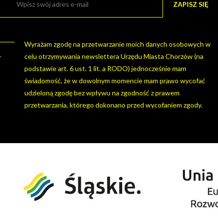
Wyrażam zgodę na przetwarzanie moich danych osobowych w
celu otrzymywania newslettera Urzędu Miasta Chorzów (na
podstawie art. 6 ust. 1 lit. a RODO) jednocześnie mam
świadomość, że w dowolnym momencie mam prawo wycofać
udzieloną zgodę bez wpływu na zgodność z prawem
przetwarzania, którego dokonano przed wycofaniem zgody.