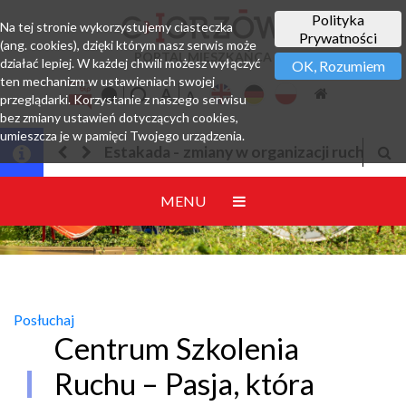
Polityka
Na tej stronie wykorzystujemy ciasteczka
Prywatności
(ang. cookies), dzięki którym nasz serwis może
PORTAL MIESZKAŃCA
działać lepiej. W każdej chwili możesz wyłączyć
OK, Rozumiem
ten mechanizm w ustawieniach swojej
przeglądarki. Korzystanie z naszego serwisu
bez zmiany ustawień dotyczących cookies,
umieszcza je w pamięci Twojego urządzenia.
 w organizacji ruchu
Jesteśmy w EZD
MENU
Posłuchaj
Centrum Szkolenia
Ruchu – Pasja, która