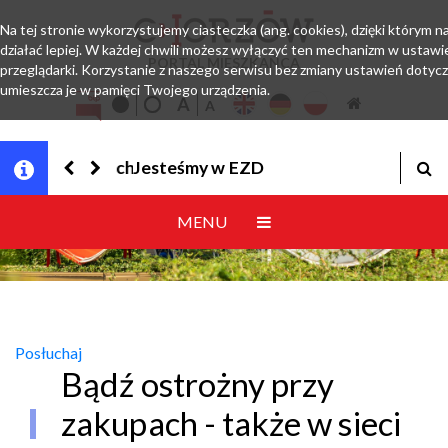
Na tej stronie wykorzystujemy ciasteczka (ang. cookies), dzięki którym 
działać lepiej. W każdej chwili możesz wyłączyć ten mechanizm w ustawi
PORTAL MIESZKAŃCA
przeglądarki. Korzystanie z naszego serwisu bez zmiany ustawień dotyc
umieszcza je w pamięci Twojego urządzenia.
Jesteśmy w EZD
MENU
Posłuchaj
Bądź ostrożny przy
zakupach - także w sieci