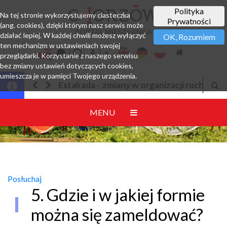
Polityka
Na tej stronie wykorzystujemy ciasteczka
Prywatności
(ang. cookies), dzięki którym nasz serwis może
PORTAL MIESZKAŃCA
działać lepiej. W każdej chwili możesz wyłączyć
OK, Rozumiem
ten mechanizm w ustawieniach swojej
przeglądarki. Korzystanie z naszego serwisu
bez zmiany ustawień dotyczących cookies,
umieszcza je w pamięci Twojego urządzenia.
Estakada - zmiany w organizacji ruchu
Jesteśmy w EZD
MENU
Posłuchaj
5. Gdzie i w jakiej formie
można się zameldować?