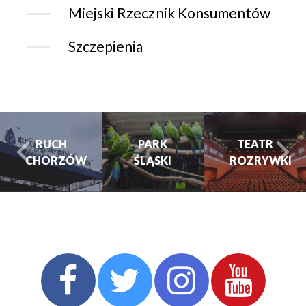
Miejski Rzecznik Konsumentów
Szczepienia
RUCH
PARK
PARK
TEATR
HORZÓW
ŚLĄSKI
ŚLĄSKI
ROZRYWKI
turysta.Previous
t
TEATR
ROZRYWKI
CHORZOWSKIE
CENTRUM