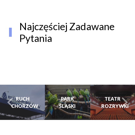
Najczęściej Zadawane
Pytania
RUCH
PARK
TEATR
CHORZÓW
ŚLĄSKI
ROZRYWKI
turysta.Previous
t