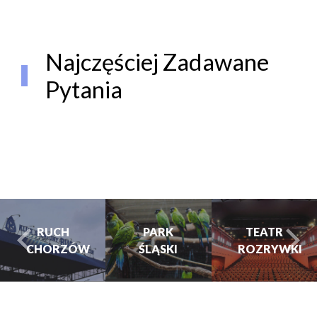
Najczęściej Zadawane
Pytania
RUCH
PARK
TEATR
CHORZÓW
ŚLĄSKI
ROZRYWKI
turysta.Previous
t