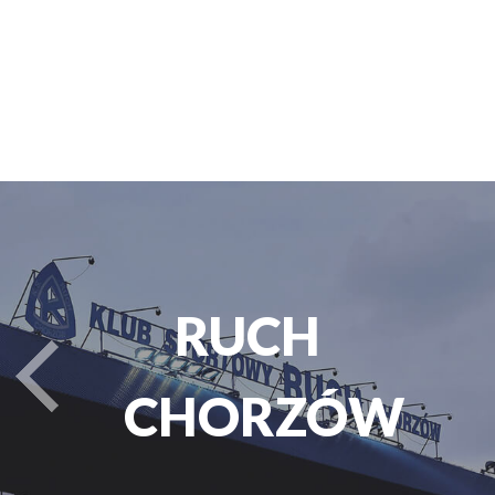
PARK
turysta.Previous
ŚLĄSKI