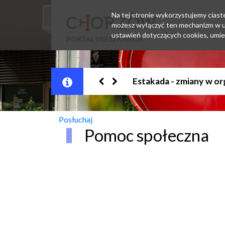
Na tej stronie wykorzystujemy ciastec
możesz wyłączyć ten mechanizm w us
ustawień dotyczących cookies, umie
PORTAL MIESZKAŃCA
Jesteśmy w EZD
Posłuchaj
Pomoc społeczna