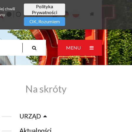
Polityka
ej chwili
Prywatności
any
OK, Rozumiem
MENU
Na skróty
URZĄD
Aktualności