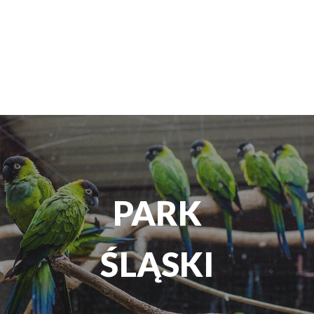
TEATR
ROZRYWKI