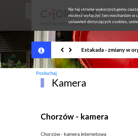
Na tej stronie wykorzystujemy ciastec
możesz wyłączyć ten mechanizm w us
ustawień dotyczących cookies, umie
PORTAL MIESZKAŃCA
Jesteśmy w EZD
Posłuchaj
Kamera
Chorzów - kamera
Chorzów - kamera internetowa