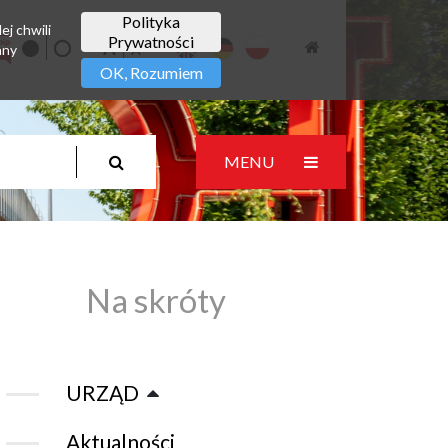
Polityka
ej chwili
Prywatności
any
OK, Rozumiem
MENU
Na skróty
URZĄD
Aktualności