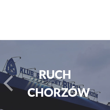
PARK
turysta.Previous
ŚLĄSKI