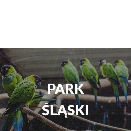
TEATR
ROZRYWKI