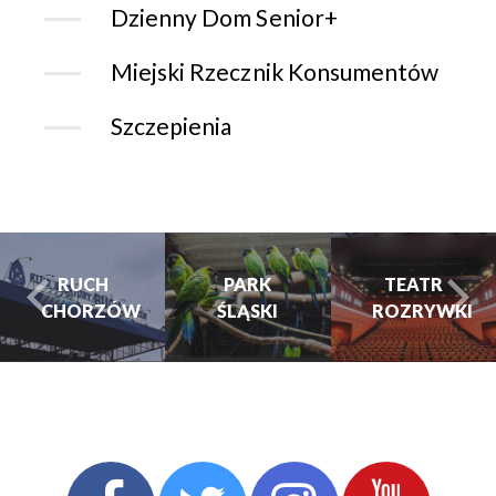
Dzienny Dom Senior+
Miejski Rzecznik Konsumentów
Szczepienia
RUCH
PARK
TEATR
CHORZÓW
ŚLĄSKI
ROZRYWKI
turysta.Previous
t