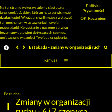
Polityka
Na tej stronie wykorzystujemy ciasteczka
Prywatności
(ang. cookies), dzięki którym nasz serwis może
PORTAL MIESZKAŃCA
działać lepiej. W każdej chwili możesz wyłączyć
OK, Rozumiem
ten mechanizm w ustawieniach swojej
przeglądarki. Korzystanie z naszego serwisu
bez zmiany ustawień dotyczących cookies,
umieszcza je w pamięci Twojego urządzenia.
 organizacji ruchu
Jesteśmy w EZD
MENU
Posłuchaj
Zmiany w organizacji
ruchu - 6 i 7 czerwca