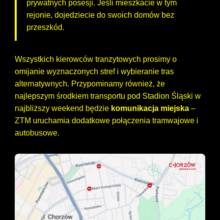
prywatnych posesji. Jeśli mieszkacie w tym
rejonie, dojedziecie do swoich domów bez
przeszkód.
Wszystkich kierowców tranzytowych prosimy o
omijanie wyznaczonych stref i wybieranie tras
alternatywnych. Przypominamy również, że
najlepszym środkiem transportu pod Stadion Śląski w
najbliższy weekend będzie
komunikacja miejska
–
ZTM uruchamia dodatkowe połączenia tramwajowe i
autobusowe.