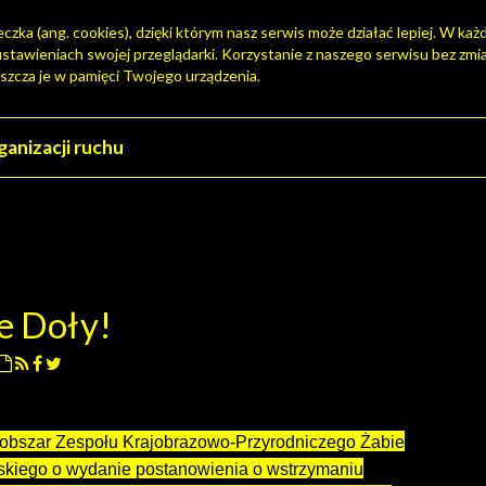
zka (ang. cookies), dzięki którym nasz serwis może działać lepiej. W każd
tawieniach swojej przeglądarki. Korzystanie z naszego serwisu bez zmi
szcza je w pamięci Twojego urządzenia.
e Doły!
 obszar Zespołu Krajobrazowo-Przyrodniczego Żabie
ąskiego o wydanie postanowienia o wstrzymaniu