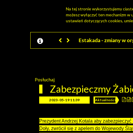
Na tej stronie wykorzystujemy ciastec
możesz wyłączyć ten mechanizm w us
PORTAL MIESZKAŃCA
ustawień dotyczących cookies, umie
Jesteśmy w EZD
Posłuchaj
Zabezpieczmy Żabi
2023-05-19 11:39
Aktualności
Prezydent Andrzej Kotala aby zabezpieczyć
Doły, zwrócił się z apelem do Wojewody Śl