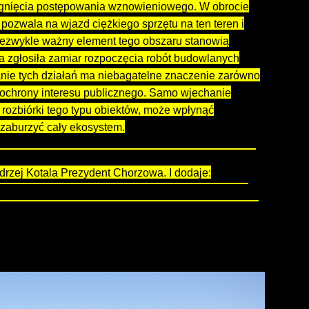
zygnięcia postępowania wznowieniowego. W obrocie
pozwala na wjazd ciężkiego sprzętu na ten teren i
iezwykle ważny element tego obszaru stanowią
ma zgłosiła zamiar rozpoczęcia robót budowlanych
anie tych działań ma niebagatelne znaczenie zarówno
i ochrony interesu publicznego. Samo wjechanie
rozbiórki tego typu obiektów, może wpłynąć
i zaburzyć cały ekosystem.
ość, że do czasu zamknięcia sprawy nikt nie odważy
rzej Kotala Prezydent Chorzowa. I dodaje:
h działań, w tym wstrzymania wykonalności decyzji
ar zespołu przyrodniczo-krajobrazowego „Żabie Doły”