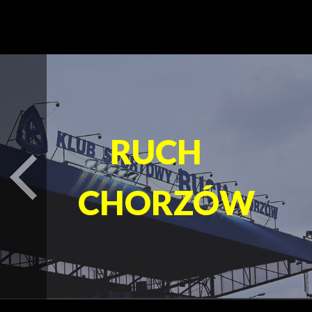
PARK
turysta.Previous
ŚLĄSKI