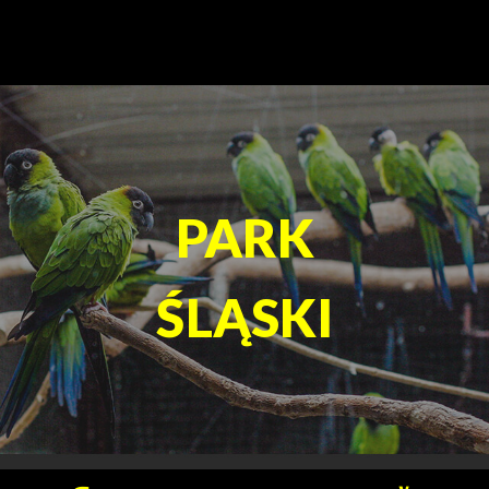
TEATR
ROZRYWKI