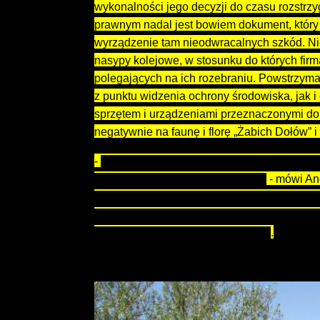
wykonalności jego decyzji do czasu rozstr
prawnym nadal jest bowiem dokument, który 
wyrządzenie tam nieodwracalnych szkód. N
nasypy kolejowe, w stosunku do których fir
polegających na ich rozebraniu. Powstrzym
z punktu widzenia ochrony środowiska, jak 
sprzętem i urządzeniami przeznaczonymi do 
negatywnie na faunę i florę „Żabich Dołów” 
-
Chodzi o to, by mieć 100-procentową pewn
się wjechać tam ciężkim sprzętem
- mówi And
Konieczne jest podjęcie wszelkich możliwyc
uchylającej sprzeciw, by zabezpieczyć obsz
przed jego potencjalną dewastacją
.