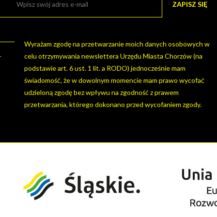
Wyrażam zgodę na przetwarzanie moich danych osobowych w
celu otrzymywania newslettera Urzędu Miasta Chorzów (na
podstawie art. 6 ust. 1 lit. a RODO) jednocześnie mam
świadomość, że w dowolnym momencie mam prawo wycofać
udzieloną zgodę bez wpływu na zgodność z prawem
przetwarzania, którego dokonano przed wycofaniem zgody.