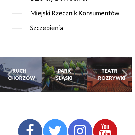
Miejski Rzecznik Konsumentów
Szczepienia
CHORZOWSK
CENTRUM
PARK
TEATR
KULTURY
ŚLĄSKI
ROZRYWKI
turysta.Previous
t
I KINO
GRAJFKA