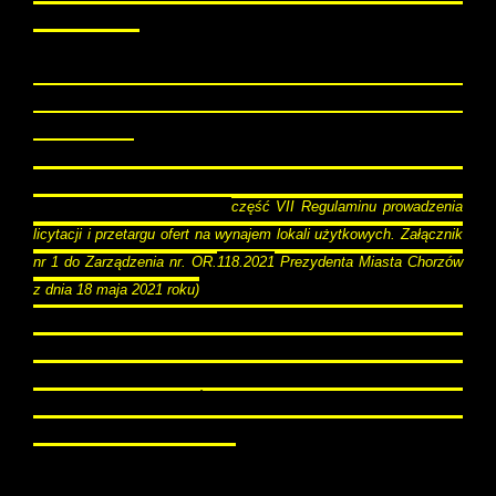
środy Biura Obsługi Mieszkańców są zamknięte dla
obsługi klienta!
Aby przystąpić do licytacji na lokal użytkowy
ogłoszony na liście należy złożyć następujące
dokumenty:
-
oświadczenie
dot. wynajmu lokalu użytkowego
położonego w Chorzowie (
część VII Regulaminu prowadzenia
licytacji i przetargu ofert na wynajem lokali użytkowych. Załącznik
nr 1 do Zarządzenia nr. OR.
118.2021
Prezydenta Miasta Chorzów
z dnia 18 maja 2021 roku)
-
potwierdzenie wpłaty wadium
w kwocie podanej w
ogłoszeniu przelewem na konto depozytowe: Urząd Miasta
Chorzów. Miasto Na Prawach Powiatu, ul. Rynek 1, 41-500
Chorzów, ING Bank Śląski S.A. Nr Rachunku:
75 1050
1214 1000 0010 0000 3671
z dopiskiem wpłata wadium za
lokal użytkowy przy ul……..