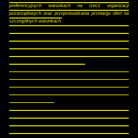
preferencyjnych warunkach na rzecz organizacji
pozarządowych oraz przeprowadzania przetargu ofert na
szczególnych warunkach.
Wymienione dokumenty w zamkniętej kopercie opisanej
imieniem i nazwiskiem lub nazwą podmiotu składającego
ofertę z adnotacją „Wniosek o najem lokalu użytkowego
poza przetargiem przy ul. …- NIE OTWIERAĆ” należy
złożyć w pokoju nr 2 znajdującym się na parterze budynku
Urzędu Miasta lub w pok. 120 I piętro.
Złożenie pierwszego wniosku rozpoczyna bieg 7
dniowego okresu w ciągu, którego przyjmowane są
inne wnioski na ten sam lokal użytkowy. Informacja o
terminie końcowym zamieszczona będzie na stronie
www.bip.chorzow.eu
Szczegółowych informacji na temat wszelkich formalności
związanych z wynajęciem lokalu użytkowego udziela
telefonicznie Wydział Zasobów Komunalnych Urzędu
Miasta pod nr tel. 32-416-5000 wew. 5315 lub 695-561-274