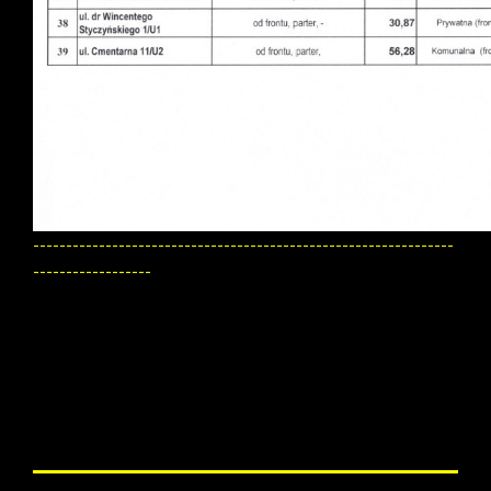
----------------------------------------------------------------
------------------
WYKAZ LOKALI UŻYTKOWYCH
PRZEZNACZONYCH DO WYNAJĘCIA
POZA PRZETARGIEM
ogłoszenie nr
5/2023
Wydział Zasobów Komunalnych
informuje:
Wnioskujący o najem lokali poza przetargiem są