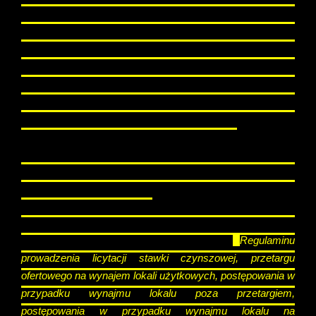
zobowiązani zapoznać się ze stanem technicznym lokalu
oraz zakresem podstawowych prac remontowych do
wykonania w obecności upoważnionego pracownika Biura
Obsługi Mieszkańców dla danego budynku, (po
wcześniejszym umówieniu terminu) godziny urzędowania
BOM: poniedziałek, wtorek 7:00 - 15:00; czwartek 7:00 -
17:00, piątek 7:00 - 13:00.
UWAGA! W środy Biura Obsługi
Mieszkańców są zamknięte dla obsługi klienta!
Aby ubiegać się o najem lokalu użytkowego poza
przetargiem należy złożyć zamkniętą kopertę opisaną
adresem lokalu zawierającą:
-
Wniosek o najem lokalu użytkowego poza
przetargiem, stanowiący załącznik nr IX
Regulaminu
prowadzenia licytacji stawki czynszowej, przetargu
ofertowego na wynajem lokali użytkowych, postępowania w
przypadku wynajmu lokalu poza przetargiem,
postępowania w przypadku wynajmu lokalu na