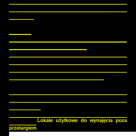
wynajęcia poza przetargiem w każdym czasie przed
podpisaniem umowy najmu bez podania
przyczyny.
UWAGA!!!
Wyniki zostaną opublikowane na stronach Biuletynu
Informacji Publicznej Urzędu Miasta.
O
kres zwolnienia z czynszu będzie udzielany po
wykonaniu prac remontowych przez najemcę
wskazanych w protokole przekazania lokalu przez
odpowiednie Biuro Obsługi Mieszkańców
UWAGA!! Lokal przy ul. Cmentarnej 3/u1
przeznaczony jest do wynajęcia tylko na cele
gospodarcze.
Szczegóły:
Lokale użytkowe do wynajęcia poza
przetargiem