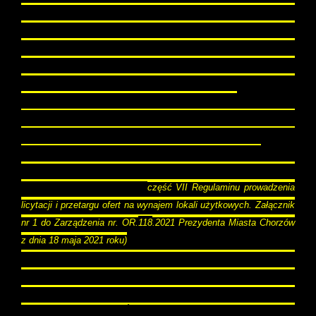
obecności upoważnionego pracownika Biura Obsługi
Mieszkańców dla danego budynku, (po wcześniejszym
umówieniu terminu) godziny urzędowania BOM:
poniedziałek, wtorek 7:00 - 15:00; czwartek 7:00 - 17:00,
piątek 7:00 - 13:00. UWAGA!
W środy Biura Obsługi
Mieszkańców są zamknięte dla obsługi klienta!
Aby przystąpić do przetargu na lokal użytkowy
ogłoszony na liście należy złożyć zamkniętą
kopertę opisaną adresem lokalu zawierającą:
-
oświadczenie
dot. wynajmu lokalu użytkowego
położonego w Chorzowie (
część VII Regulaminu prowadzenia
licytacji i przetargu ofert na wynajem lokali użytkowych. Załącznik
nr 1 do Zarządzenia nr. OR.
118
.2021 Prezydenta Miasta Chorzów
z dnia 18 maja 2021 roku)
-
potwierdzenie wpłaty wadium
w kwocie podanej w
ogłoszeniu przelewem na konto depozytowe: Urząd Miasta
Chorzów. Miasto Na Prawach Powiatu, ul. Rynek 1, 41-500
Chorzów, ING Bank Śląski S.A. Nr Rachunku:
75 1050