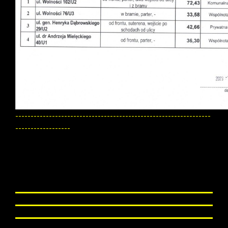
----------------------------------------------------------------
------------------
Lokale użytkowe. Przetarg ofertowy,
ogłoszenie nr 18/2023
Wydział Zasobów Komunalnych
informuje:
Przystępujący do przetargu są zobowiązani zapoznać się
ze stanem technicznym lokalu oraz zakresem
podstawowych prac remontowych do wykonania, w