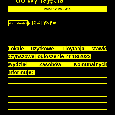
2023-12-20 09:14
Aktualności
Lokale użytkowe. Licytacja stawki
czynszowej ogłoszenie nr 18/2023
Wydział Zasobów Komunalnych
informuje:
Przystępujący do licytacji są zobowiązani zapoznać się ze
stanem technicznym lokalu, w obecności upoważnionego
pracownika Biura Obsługi Mieszkańców dla danego
budynku, (po wcześniejszym umówieniu terminu) godziny
urzędowania BOM: poniedziałek, wtorek 7:00 - 15:00;
czwartek 7:00 - 17:00, piątek 7:00 - 13:00. UWAGA!
W