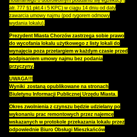
notarialnego o dobrowolnym poddaniu się egzekucji (
atr. 777 §1 pkt.4 i 5 KPC) w ciągu 14 dniu od daty
zawarcia umowy najmu (pod rygorem odmowy
wydania lokalu).
Prezydent Miasta Chorzów zastrzega sobie prawo
do wycofania lokalu użytkowego z listy lokali do
wynajęcia poza przetargiem w każdym czasie przed
podpisaniem umowy najmu bez podania
przyczyny.
UWAGA!!!
Wyniki zostaną opublikowane na stronach
Biuletynu Informacji Publicznej Urzędu Miasta.
Okres zwolnienia z czynszu będzie udzielany po
wykonaniu prac remontowych przez najemcę
wskazanych w protokole przekazania lokalu przez
odpowiednie Biuro Obsługi Mieszkańców