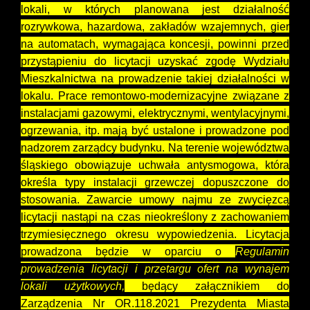
lokali, w których planowana jest działalność
rozrywkowa, hazardowa, zakładów wzajemnych, gier
na automatach, wymagająca koncesji, powinni przed
przystąpieniu do licytacji uzyskać zgodę Wydziału
Mieszkalnictwa na prowadzenie takiej działalności w
lokalu. Prace remontowo-modernizacyjne związane z
instalacjami gazowymi, elektrycznymi, wentylacyjnymi,
ogrzewania, itp. mają być ustalone i prowadzone pod
nadzorem zarządcy budynku. Na terenie województwa
śląskiego obowiązuje uchwała antysmogowa, która
określa typy instalacji grzewczej dopuszczone do
stosowania. Zawarcie umowy najmu ze zwycięzcą
licytacji nastąpi na czas nieokreślony z zachowaniem
trzymiesięcznego okresu wypowiedzenia. Licytacja
prowadzona będzie w oparciu o
Regulamin
prowadzenia licytacji i przetargu ofert na wynajem
lokali użytkowych,
będący załącznikiem do
Zarządzenia Nr OR.118.2021 Prezydenta Miasta