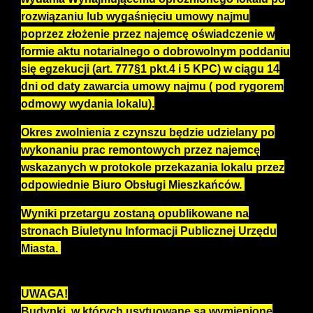
rozwiązaniu lub wygaśnięciu umowy najmu
poprzez złożenie przez najemcę oświadczenie w
formie aktu notarialnego o dobrowolnym poddaniu
się egzekucji (art. 777§1 pkt.4 i 5 KPC) w ciągu 14
dni od daty zawarcia umowy najmu ( pod rygorem
odmowy wydania lokalu).
Okres zwolnienia z czynszu będzie udzielany po
wykonaniu prac remontowych przez najemcę
wskazanych w protokole przekazania lokalu przez
odpowiednie Biuro Obsługi Mieszkańców.
Wyniki przetargu zostaną opublikowane na
stronach Biuletynu Informacji Publicznej Urzędu
Miasta.
UWAGA!
Budynki, w których usytuowane są wymienione