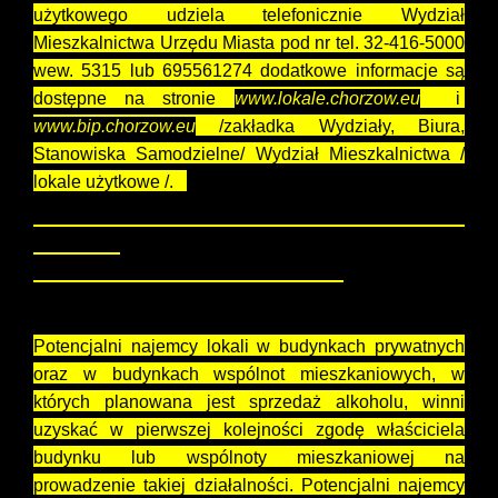
użytkowego udziela telefonicznie Wydział
Mieszkalnictwa Urzędu Miasta pod nr tel. 32-416-5000
wew. 5315 lub 695561274 dodatkowe informacje są
dostępne na stronie
www.lokale.chorzow.eu
i
www.bip.chorzow.eu
/zakładka Wydziały, Biura,
Stanowiska Samodzielne/ Wydział Mieszkalnictwa /
lokale użytkowe /.
Licytacja odbędzie się w dniu
06.05.2026 r. o
00
godzinie 9
Pokój nr 123 Urzędu Miasta Chorzów
Potencjalni najemcy lokali w budynkach prywatnych
oraz w budynkach wspólnot mieszkaniowych, w
których planowana jest sprzedaż alkoholu, winni
uzyskać w pierwszej kolejności zgodę właściciela
budynku lub wspólnoty mieszkaniowej na
prowadzenie takiej działalności. Potencjalni najemcy