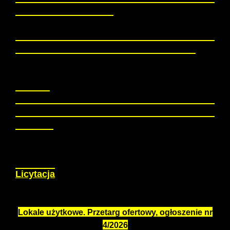
dni od daty zawarcia umowy najmu ( pod rygorem
odmowy wydania lokalu).
Wyniki licytacji zostaną opublikowane na stronach
Biuletynu Informacji Publicznej Urzędu Miasta.
UWAGA!
Budynki, w których usytuowane są wymienione
lokale użytkowe znajdują się w Gminnej Ewidencji
Zabytków
Szczegóły:
Licytacja
Lokale użytkowe. Przetarg ofertowy, ogłoszenie nr
4/2026