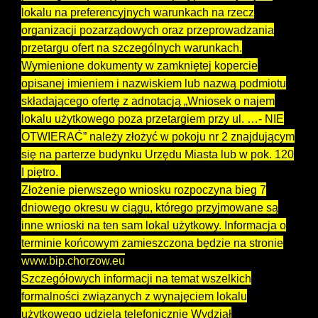
lokalu na preferencyjnych warunkach na rzecz
organizacji pozarządowych oraz przeprowadzania
przetargu ofert na szczególnych warunkach.
Wymienione dokumenty w zamkniętej kopercie
opisanej imieniem i nazwiskiem lub nazwą podmiotu
składającego ofertę z adnotacją „Wniosek o najem
lokalu użytkowego poza przetargiem przy ul. …- NIE
OTWIERAĆ” należy złożyć w pokoju nr 2 znajdującym
się na parterze budynku Urzędu Miasta lub w pok. 120
I piętro.
Złożenie pierwszego wniosku rozpoczyna bieg 7
dniowego okresu w ciągu, którego przyjmowane są
inne wnioski na ten sam lokal użytkowy. Informacja o
terminie końcowym zamieszczona będzie na stronie
www.bip.chorzow.eu
Szczegółowych informacji na temat wszelkich
formalności związanych z wynajęciem lokalu
użytkowego udziela telefonicznie Wydział