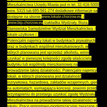
Mieszkalnictwa Urzędu Miasta pod nr tel. 32-416-5000
wew. 5315 lub 695-561-274 dodatkowe informacje są
dostępne na stronie
www.lokale.chorzow.eu
i
www.bip.chorzow.eu
/zakładka Wydziały, Biura,
Stanowiska Samodzielne/ Wydział Mieszkalnictwa /
lokale użytkowe /.
Potencjalni najemcy lokali w budynkach prywatnych
oraz w budynkach wspólnot mieszkaniowych, w
których planowana jest sprzedaż alkoholu, winni
uzyskać w pierwszej kolejności zgodę właściciela
budynku lub wspólnoty mieszkaniowej na
prowadzenie takiej działalności. Potencjalni najemcy
lokali, w których planowana jest działalność
rozrywkowa, hazardowa, zakładów wzajemnych, gier
na automatach, wymagająca koncesji, powinni przed
przystąpieniu do przetargu uzyskać zgodę Wydziału
Mieszkalnictwa na prowadzenie takiej działalności w
lokalu. Prace remontowo-modernizacyjne związane z