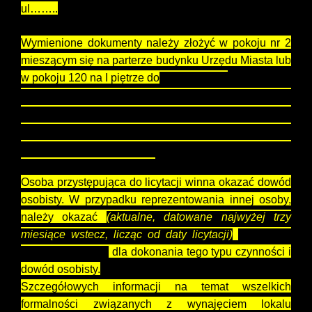
ul……..
Wymienione dokumenty należy złożyć w pokoju nr 2
mieszącym się na parterze budynku Urzędu Miasta lub
w pokoju 120 na I piętrze do
30.04.2026 r
.
W przypadku składania ww. dokumentów w kopercie
prosimy o umieszczenie adnotacji „Licytacja stawki
czynszowej na lokal użytkowy przy ul. ……..” imię i
nazwisko lub nazwa podmiotu przystępującego do
licytacji stawki czynszowej.
Osoba przystępująca do licytacji winna okazać dowód
osobisty. W przypadku reprezentowania innej osoby,
należy okazać
(aktualne, datowane najwyżej trzy
miesiące wstecz, licząc od daty licytacji)
notarialne
pełnomocnictwo
dla dokonania tego typu czynności i
dowód osobisty.
Szczegółowych informacji na temat wszelkich
formalności związanych z wynajęciem lokalu