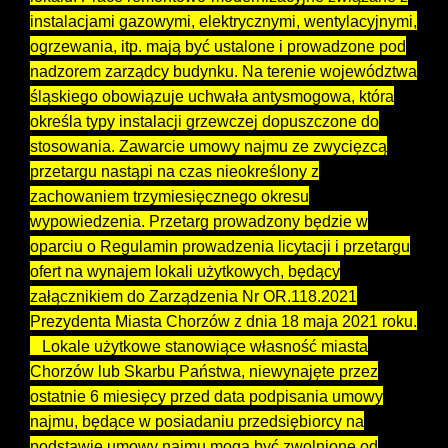
instalacjami gazowymi, elektrycznymi, wentylacyjnymi,
ogrzewania, itp. mają być ustalone i prowadzone pod
nadzorem zarządcy budynku. Na terenie województwa
śląskiego obowiązuje uchwała antysmogowa, która
określa typy instalacji grzewczej dopuszczone do
stosowania. Zawarcie umowy najmu ze zwycięzcą
przetargu nastąpi na czas nieokreślony z
zachowaniem trzymiesięcznego okresu
wypowiedzenia. Przetarg prowadzony będzie w
oparciu o Regulamin prowadzenia licytacji i przetargu
ofert na wynajem lokali użytkowych, będący
załącznikiem do Zarządzenia Nr OR.118.2021
Prezydenta Miasta Chorzów z dnia 18 maja 2021 roku.
Lokale użytkowe stanowiące własność miasta
Chorzów lub Skarbu Państwa, niewynajęte przez
ostatnie 6 miesięcy przed data podpisania umowy
najmu, będące w posiadaniu przedsiębiorcy na
podstawie umowy najmu mogą być zwolnione od