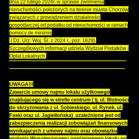
dnia 22 lutego 2024r. w sprawie zwolnienia
nieruchomości położonych na terenie miasta Chorzów
związanych z prowadzeniem działalności
gospodarczej od podatku od nieruchomości w ramach
pomocy de minimis
( Dz. Urz. Woj. Śl. z 2024 r., poz. 1629).
Szczegółowych informacji udziela Wydział Podatków i
Opłat Lokalnych.
Prezydent Miasta Chorzów zastrzega sobie prawo
odstąpienia od przetargu bez podania przyczyny.
UWAGA!!!
Zawarcie umowy najmu lokalu użytkowego
znajdującego się w strefie centrum ( tj. ul. Wolności
do skrzyżowania z ul. Sobieskiego, ul. Rynek, ul.
Faski oraz ul. Jagiellońska) uzależnione jest od
zabezpieczenia realizacji zobowiązań finansowych
wynikających z umowy najmu oraz obowiązku
wydania Wynajmującemu opróżnionego lokalu po