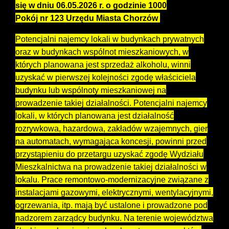
się w dniu 06.05.2026 r. o godzinie 1000
Pokój nr 123 Urzędu Miasta Chorzów
Potencjalni najemcy lokali w budynkach prywatnych
oraz w budynkach wspólnot mieszkaniowych, w
których planowana jest sprzedaż alkoholu, winni
uzyskać w pierwszej kolejności zgodę właściciela
budynku lub wspólnoty mieszkaniowej na
prowadzenie takiej działalności. Potencjalni najemcy
lokali, w których planowana jest działalność
rozrywkowa, hazardowa, zakładów wzajemnych, gier
na automatach, wymagająca koncesji, powinni przed
przystąpieniu do przetargu uzyskać zgodę Wydziału
Mieszkalnictwa na prowadzenie takiej działalności w
lokalu. Prace remontowo-modernizacyjne związane z
instalacjami gazowymi, elektrycznymi, wentylacyjnymi,
ogrzewania, itp. mają być ustalone i prowadzone pod
nadzorem zarządcy budynku. Na terenie województwa