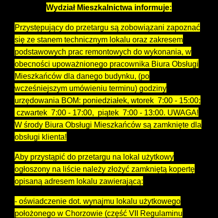
Wydział Mieszkalnictwa informuje:
Przystępujący do przetargu są zobowiązani zapoznać
się ze stanem technicznym lokalu oraz zakresem
podstawowych prac remontowych do wykonania, w
obecności upoważnionego pracownika Biura Obsługi
Mieszkańców dla danego budynku, (po
wcześniejszym umówieniu terminu) godziny
urzędowania BOM: poniedziałek, wtorek 7:00 - 15:00;
czwartek 7:00 - 17:00, piątek 7:00 - 13:00. UWAGA!
W środy Biura Obsługi Mieszkańców są zamknięte dla
obsługi klienta!
Aby przystąpić do przetargu na lokal użytkowy
ogłoszony na liście należy złożyć zamkniętą kopertę
opisaną adresem lokalu zawierającą:
- oświadczenie dot. wynajmu lokalu użytkowego
położonego w Chorzowie (część VII Regulaminu