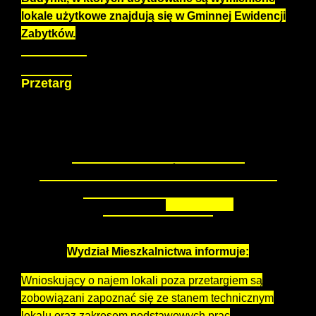
lokale użytkowe znajdują się w Gminnej Ewidencji
Zabytków.
Szczegóły:
Przetarg
WYKAZ LOKALI UŻYTKOWYCH
PRZEZNACZONYCH DO WYNAJĘCIA POZA
PRZETARGIEM
ogłoszenie nr 1/2026
Wydział Mieszkalnictwa informuje:
Wnioskujący o najem lokali poza przetargiem są
zobowiązani zapoznać się ze stanem technicznym
lokalu oraz zakresem podstawowych prac