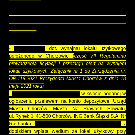
obsługi klienta!
Aby przystąpić do licytacji na lokal użytkowy
ogłoszony na liście należy złożyć następujące
dokumenty:
-
oświadczenie
dot. wynajmu lokalu użytkowego
położonego w Chorzowie (
część VII Regulaminu
prowadzenia licytacji i przetargu ofert na wynajem
lokali użytkowych. Załącznik nr 1 do Zarządzenia nr.
OR.
118.2021
Prezydenta Miasta Chorzów z dnia 18
maja 2021 roku)
-
potwierdzenie wpłaty wadium
w kwocie podanej w
ogłoszeniu przelewem na konto depozytowe: Urząd
Miasta Chorzów. Miasto Na Prawach Powiatu,
ul. Rynek 1, 41-500 Chorzów, ING Bank Śląski S.A. Nr
Rachunku:
75 1050 1214 1000 0010 0000 3671
z
dopiskiem wpłata wadium za lokal użytkowy przy