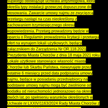
śląskiego obowiązuje uchwała antysmogowa, która
określa typy instalacji grzewczej dopuszczone do
stosowania. Zawarcie umowy najmu ze zwycięzcą
przetargu nastąpi na czas nieokreślony z
zachowaniem trzymiesięcznego okresu
wypowiedzenia. Przetarg prowadzony będzie w
oparciu o Regulamin prowadzenia licytacji i przetargu
ofert na wynajem lokali użytkowych, będący
załącznikiem do Zarządzenia Nr OR.118.2021
Prezydenta Miasta Chorzów z dnia 18 maja 2021 roku.
Lokale użytkowe stanowiące własność miasta
Chorzów lub Skarbu Państwa, niewynajęte przez
ostatnie 6 miesięcy przed data podpisania umowy
najmu, będące w posiadaniu przedsiębiorcy na
podstawie umowy najmu mogą być zwolnione od
podatku od nieruchomości jednorazowo na okres
dwóch lat, po spełnieniu warunków określonych w
Uchwale nr LXXIV/1163/2024 Rady Miasta Chorzów z