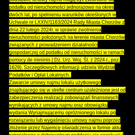
podatku od nieruchomości jednorazowo na okres
dwóch lat, po spełnieniu warunków określonych w
Uchwale nr LXXIV/1163/2024 Rady Miasta Chorzów z
dnia 22 lutego 2024r. w sprawie zwolnienia
nieruchomości położonych na terenie miasta Chorzów
związanych z prowadzeniem działalności
gospodarczej od podatku od nieruchomości w ramach
pomocy de minimis ( Dz. Urz. Woj. Śl. z 2024 r., poz.
1629). Szczegółowych informacji udziela Wydział
Podatków i Opłat Lokalnych.
Zawarcie umowy najmu lokalu użytkowego
znajdującego się w strefie centrum uzależnione jest od
zabezpieczenia realizacji zobowiązań finansowych
wynikających z umowy najmu oraz obowiązku
wydania Wynajmującemu opróżnionego lokalu po
rozwiązaniu lub wygaśnięciu umowy najmu poprzez
złożenie przez Najemcę oświadczenia w formie aktu