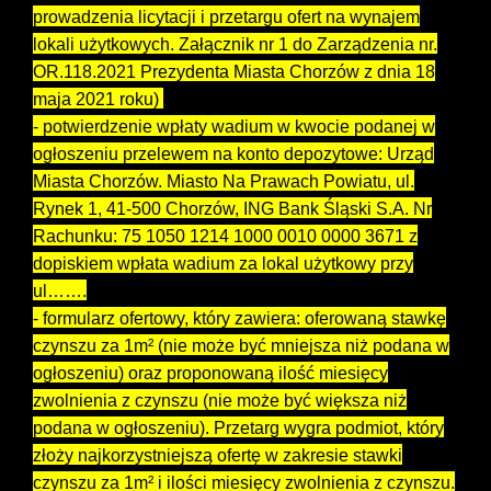
prowadzenia licytacji i przetargu ofert na wynajem
lokali użytkowych. Załącznik nr 1 do Zarządzenia nr.
OR.118.2021 Prezydenta Miasta Chorzów z dnia 18
maja 2021 roku)
- potwierdzenie wpłaty wadium w kwocie podanej w
ogłoszeniu przelewem na konto depozytowe: Urząd
Miasta Chorzów. Miasto Na Prawach Powiatu, ul.
Rynek 1, 41-500 Chorzów, ING Bank Śląski S.A. Nr
Rachunku: 75 1050 1214 1000 0010 0000 3671 z
dopiskiem wpłata wadium za lokal użytkowy przy
ul…….
- formularz ofertowy, który zawiera: oferowaną stawkę
czynszu za 1m² (nie może być mniejsza niż podana w
ogłoszeniu) oraz proponowaną ilość miesięcy
zwolnienia z czynszu (nie może być większa niż
podana w ogłoszeniu). Przetarg wygra podmiot, który
złoży najkorzystniejszą ofertę w zakresie stawki
czynszu za 1m² i ilości miesięcy zwolnienia z czynszu.