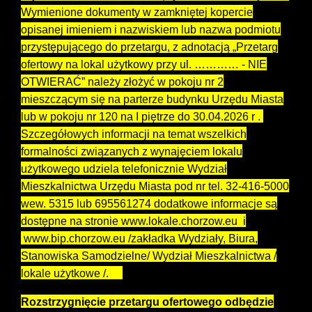
Wymienione dokumenty w zamkniętej kopercie
opisanej imieniem i nazwiskiem lub nazwa podmiotu
przystępującego do przetargu, z adnotacją „Przetarg
ofertowy na lokal użytkowy przy ul. ………… - NIE
OTWIERAĆ” należy złożyć w pokoju nr 2
mieszczącym się na parterze budynku Urzędu Miasta
lub w pokoju nr 120 na I piętrze do 30.04.2026 r .
Szczegółowych informacji na temat wszelkich
formalności związanych z wynajęciem lokalu
użytkowego udziela telefonicznie Wydział
Mieszkalnictwa Urzędu Miasta pod nr tel. 32-416-5000
wew. 5315 lub 695561274 dodatkowe informacje są
dostępne na stronie www.lokale.chorzow.eu i
www.bip.chorzow.eu /zakładka Wydziały, Biura,
Stanowiska Samodzielne/ Wydział Mieszkalnictwa /
lokale użytkowe /.
Rozstrzygnięcie przetargu ofertowego odbędzie