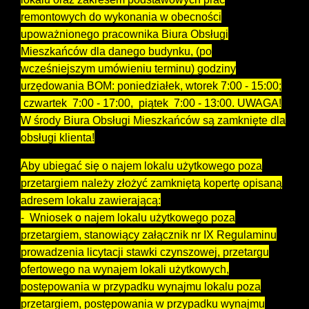
remontowych do wykonania w obecności
upoważnionego pracownika Biura Obsługi
Mieszkańców dla danego budynku, (po
wcześniejszym umówieniu terminu) godziny
urzędowania BOM: poniedziałek, wtorek 7:00 - 15:00;
czwartek 7:00 - 17:00, piątek 7:00 - 13:00. UWAGA!
W środy Biura Obsługi Mieszkańców są zamknięte dla
obsługi klienta!
Aby ubiegać się o najem lokalu użytkowego poza
przetargiem należy złożyć zamkniętą kopertę opisaną
adresem lokalu zawierającą:
- Wniosek o najem lokalu użytkowego poza
przetargiem, stanowiący załącznik nr IX Regulaminu
prowadzenia licytacji stawki czynszowej, przetargu
ofertowego na wynajem lokali użytkowych,
postępowania w przypadku wynajmu lokalu poza
przetargiem, postępowania w przypadku wynajmu