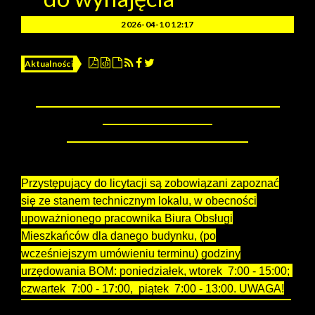
2026-04-10 12:17
Aktualności
Lokale użytkowe.
Licytacja stawki czynszowej
ogłoszenie nr 4/2026
Wydział Mieszkalnictwa informuje:
Przystępujący do licytacji są zobowiązani zapoznać
się ze stanem technicznym lokalu, w obecności
upoważnionego pracownika Biura Obsługi
Mieszkańców dla danego budynku, (po
wcześniejszym umówieniu terminu) godziny
urzędowania BOM: poniedziałek, wtorek 7:00 - 15:00;
czwartek 7:00 - 17:00, piątek 7:00 - 13:00. UWAGA!
W środy Biura Obsługi Mieszkańców są zamknięte dla