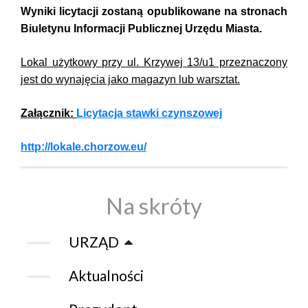
Wyniki licytacji zostaną opublikowane na stronach
Biuletynu Informacji Publicznej Urzędu Miasta.
Lokal użytkowy przy ul. Krzywej 13/u1 przeznaczony
jest do wynajęcia jako magazyn lub warsztat.
Załącznik:
Licytacja stawki czynszowej
http://lokale.chorzow.eu/
Na skróty
URZĄD
Aktualności