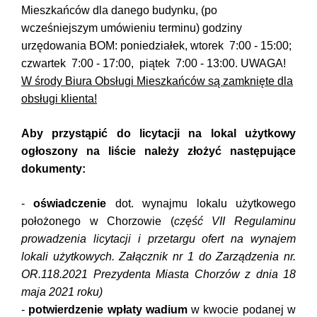
Mieszkańców dla danego budynku, (po
wcześniejszym umówieniu terminu) godziny
urzędowania BOM: poniedziałek, wtorek 7:00 - 15:00;
czwartek 7:00 - 17:00, piątek 7:00 - 13:00. UWAGA!
W środy Biura Obsługi Mieszkańców są zamknięte dla
obsługi klienta!
Aby przystąpić do licytacji na lokal użytkowy
ogłoszony na liście należy złożyć następujące
dokumenty:
-
oświadczenie
dot. wynajmu lokalu użytkowego
położonego w Chorzowie (
część VII Regulaminu
prowadzenia licytacji i przetargu ofert na wynajem
lokali użytkowych. Załącznik nr 1 do Zarządzenia nr.
OR.
118.2021
Prezydenta Miasta Chorzów z dnia 18
maja 2021 roku)
-
potwierdzenie wpłaty wadium
w kwocie podanej w