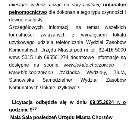
miesiące wstecz, licząc od daty licytacji)
notarialne
pełnomocnictwo
dla dokonania tego typu czynności i
dowód osobisty.
Szczegółowych informacji na temat wszelkich
formalności związanych z wynajęciem lokalu
użytkowego udziela telefonicznie Wydział Zasobów
Komunalnych Urzędu Miasta pod nr tel. 32-416-5000
wew. 5315 lub 695561274 dodatkowe informacje są
dostępne na stronie
www.lokale.chorzow.eu
i
www.bip.chorzow.eu
/zakładka Wydziały, Biura,
Stanowiska Samodzielne/ Wydział Zasobów
Komunalnych / lokale użytkowe /.
Licytacja odbędzie się w dniu
09.05.2024 r. o
00
godzinie 9
Mała Sala posiedzeń Urzędu Miasta Chorzów