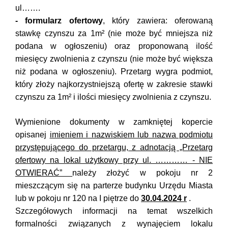
ul…….
-
formularz ofertowy
, który zawiera: oferowaną
stawkę czynszu za 1m² (nie może być mniejsza niż
podana w ogłoszeniu) oraz proponowaną ilość
miesięcy zwolnienia z czynszu (nie może być większa
niż podana w ogłoszeniu). Przetarg wygra podmiot,
który złoży najkorzystniejszą ofertę w zakresie stawki
czynszu za 1m² i ilości miesięcy zwolnienia z czynszu.
Wymienione dokumenty w zamkniętej kopercie
opisanej
imieniem i nazwiskiem lub nazwa podmiotu
przystępującego do przetargu, z adnotacją „Przetarg
ofertowy na lokal użytkowy przy ul. ………… - NIE
OTWIERAĆ”
należy złożyć w pokoju nr 2
mieszczącym się na parterze budynku Urzędu Miasta
lub w pokoju nr 120 na I piętrze do
30.04.2024 r
.
Szczegółowych informacji na temat wszelkich
formalności związanych z wynajęciem lokalu