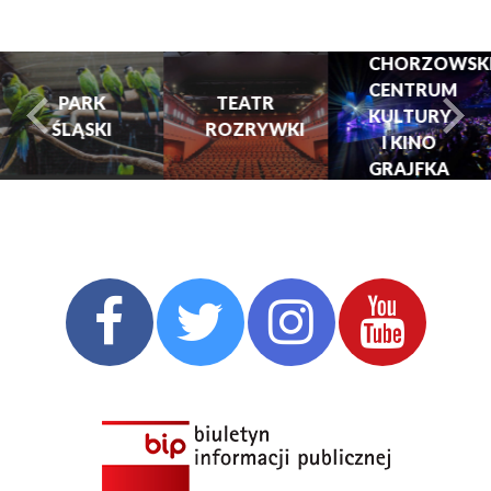
CHORZOWSK
CENTRUM
PARK
TEATR
KULTURY
ŚLĄSKI
ROZRYWKI
turysta.Previous
t
I KINO
GRAJFKA