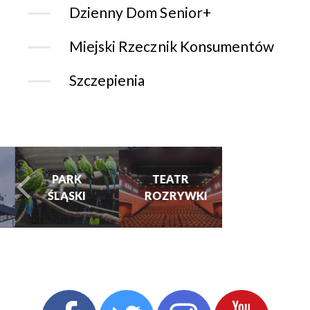
Dzienny Dom Senior+
Miejski Rzecznik Konsumentów
Szczepienia
CHORZOWSK
CENTRUM
PARK
TEATR
KULTURY
ŚLĄSKI
ROZRYWKI
turysta.Previous
t
I KINO
GRAJFKA