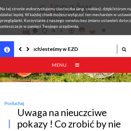
Na tej stronie wykorzystujemy ciasteczka (ang. cookies), dzięki którym 
działać lepiej. W każdej chwili możesz wyłączyć ten mechanizm w ustawi
PORTAL MIESZKAŃCA
przeglądarki. Korzystanie z naszego serwisu bez zmiany ustawień dotyc
umieszcza je w pamięci Twojego urządzenia.
Jesteśmy w EZD
MENU
Posłuchaj
Uwaga na nieuczciwe
pokazy ! Co zrobić by nie