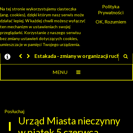
Polityka
Na tej stronie wykorzystujemy ciasteczka
Prywatności
(ang. cookies), dzięki którym nasz serwis może
PORTAL MIESZKAŃCA
działać lepiej. W każdej chwili możesz wyłączyć
OK, Rozumiem
ten mechanizm w ustawieniach swojej
przeglądarki. Korzystanie z naszego serwisu
bez zmiany ustawień dotyczących cookies,
umieszcza je w pamięci Twojego urządzenia.
a - zmiany w organizacji ruchu
Jesteśmy w EZD
MENU
Posłuchaj
Urząd Miasta nieczynny
w piatek 5 czerwca