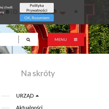
Polityka
ej chwili
Prywatności
any
OK, Rozumiem
MENU
Na skróty
URZĄD
Aktualności