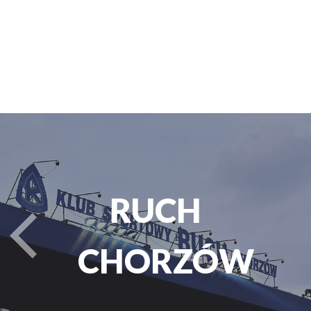
PARK
turysta.Previous
ŚLĄSKI