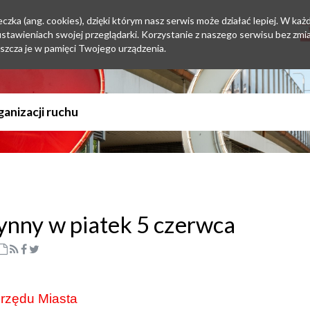
zka (ang. cookies), dzięki którym nasz serwis może działać lepiej. W każd
tawieniach swojej przeglądarki. Korzystanie z naszego serwisu bez zmi
szcza je w pamięci Twojego urządzenia.
ynny w piatek 5 czerwca
Urzędu Miasta