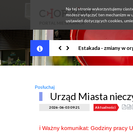
Na tej stronie wykorzystujemy ciastec
możesz wyłączyć ten mechanizm w us
ustawień dotyczących cookies, umie
PORTAL MIESZKAŃCA
Jesteśmy w EZD
Posłuchaj
Urząd Miasta niecz
2026-06-03 09:21
Aktualności
ℹ️ Ważny komunikat: Godziny pracy 