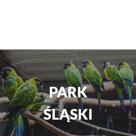
TEATR
ROZRYWKI